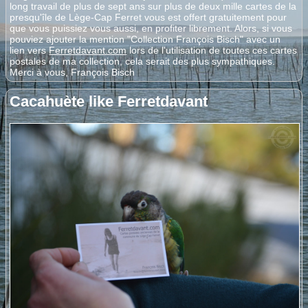
long travail de plus de sept ans sur plus de deux mille cartes de la
presqu'île de Lège-Cap Ferret vous est offert gratuitement pour
que vous puissiez vous aussi, en profiter librement. Alors, si vous
pouviez ajouter la mention "Collection François Bisch" avec un
lien vers
Ferretdavant.com
lors de l'utilisation de toutes ces cartes
postales de ma collection, cela serait des plus sympathiques.
Merci à vous, François Bisch
Cacahuète like Ferretdavant