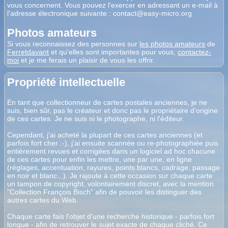
vous concernent. Vous pouvez l'exercer en adressant un e-mail à
l'adresse électronique suivante :
contact@easy-micro.org
Photos amateurs
Si vous reconnaissez des personnes sur
les photos amateurs
de
Ferretdavant
et qu'elles sont importantes pour vous,
contactez-
moi
et je me ferais un plaisir de vous les offrir.
Propriété intellectuelle
En tant que collectionneur de cartes postales anciennes, je ne
suis, bien sûr, pas le créateur et donc pas le propriétaire d'origine
de ces cartes. Je ne suis ni le photographe, ni l'éditeur.
Cependant, j'ai acheté la plupart de ces cartes anciennes (et
parfois fort cher :-), j'ai ensuite scannée ou re-photographiée puis
entièrement revues et corrigées dans un logiciel ad hoc chacune
de ces cartes pour enfin les mettre, une par une, en ligne
(réglages, accentuation, rayures, points blancs, cadrage, passage
en noir et blanc...). Je rajoute à cette occasion sur chaque carte
un tampon de copyright, volontairement discret, avec la mention
"Collection François Bisch" afin de pouvoir les distinguer des
autres cartes du Web.
Chaque carte fais l'objet d'une recherche historique - parfois fort
longue - afin de retrouver le sujet exacte de chaque cliché. Ce