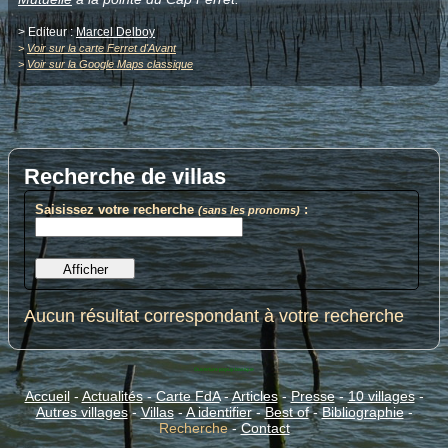
> Editeur :
Marcel Delboy
>
Voir sur la carte Ferret d'Avant
>
Voir sur la Google Maps classique
Recherche de villas
Saisissez votre recherche
:
(sans les pronoms)
Aucun résultat correspondant à votre recherche
Ouverture popup basique
Accueil
-
Actualités
-
Carte FdA
-
Articles
-
Presse
-
10 villages
-
Autres villages
-
Villas
-
A identifier
-
Best of
-
Bibliographie
-
Recherche
-
Contact