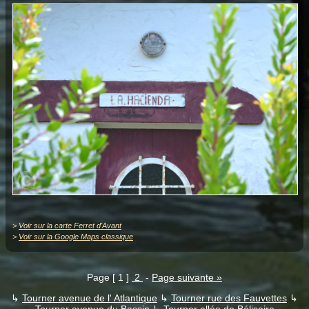
>
Voir sur la carte Ferret d'Avant
>
Voir sur la Google Maps classique
Page [ 1 ]
2
-
Page suivante »
↳
Tourner avenue de l' Atlantique
↳
Tourner rue des Fauvettes
↳