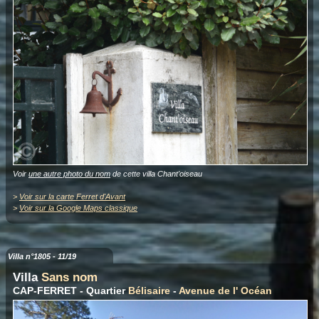
Voir
une autre photo du nom
de cette villa Chant'oiseau
>
Voir sur la carte Ferret d'Avant
>
Voir sur la Google Maps classique
Villa n°1805 - 11/19
Villa
Sans nom
CAP-FERRET - Quartier
Bélisaire
-
Avenue de l' Océan