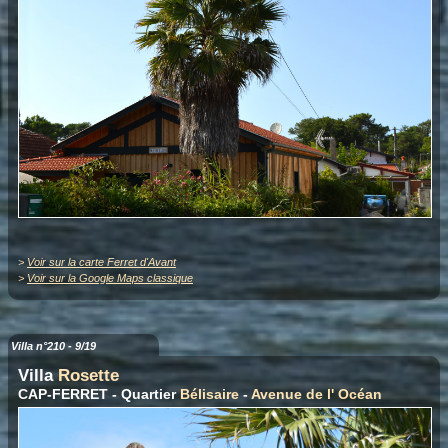
>
Voir sur la carte Ferret d'Avant
>
Voir sur la Google Maps classique
Villa n°210 - 9/19
Villa
Rosette
CAP-FERRET - Quartier
Bélisaire
-
Avenue de l' Océan