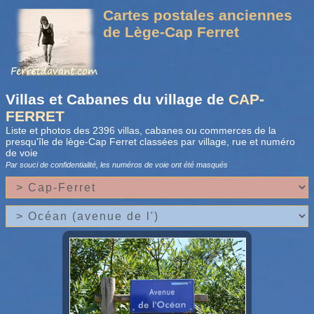
Cartes postales anciennes
de Lège-Cap Ferret
Villas et Cabanes du village de
CAP-
FERRET
Liste et photos des 2396 villas, cabanes ou commerces de la
presqu'île de lège-Cap Ferret classées par village, rue et numéro
de voie
Par souci de confidentialité, les numéros de voie
ont été masqués