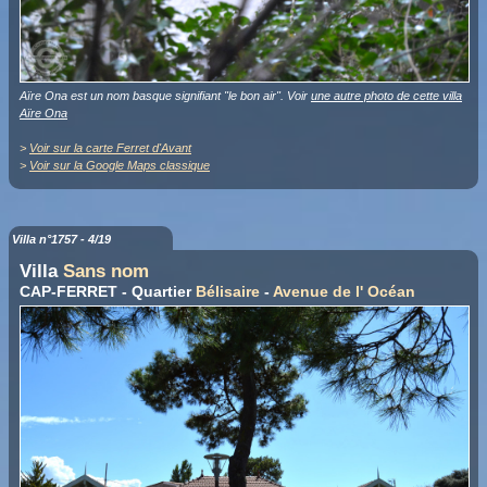
Aïre Ona est un nom basque signifiant "le bon air". Voir
une autre photo de cette villa
Aïre Ona
>
Voir sur la carte Ferret d'Avant
>
Voir sur la Google Maps classique
Villa n°1757 - 4/19
Villa
Sans nom
CAP-FERRET - Quartier
Bélisaire
-
Avenue de l' Océan