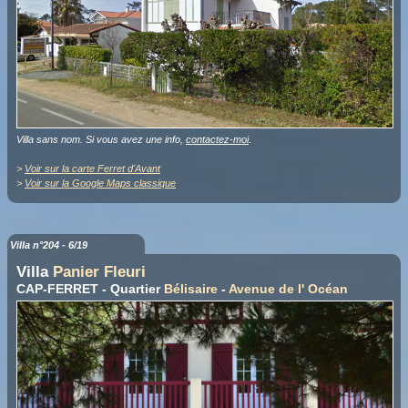
Villa sans nom. Si vous avez une info,
contactez-moi
.
>
Voir sur la carte Ferret d'Avant
>
Voir sur la Google Maps classique
Villa n°204 - 6/19
Villa
Panier Fleuri
CAP-FERRET - Quartier
Bélisaire
-
Avenue de l' Océan