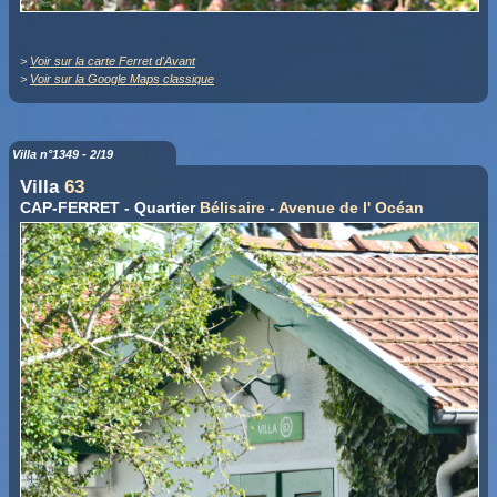
>
Voir sur la carte Ferret d'Avant
>
Voir sur la Google Maps classique
Villa n°1349 - 2/19
Villa
63
CAP-FERRET - Quartier
Bélisaire
-
Avenue de l' Océan