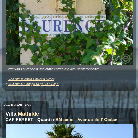
Cette villa Laurence à une autre entrée
rue des Bergeronnettes
>
Voir sur la carte Ferret d'Avant
>
Voir sur la Google Maps classique
Villa n°2425 - 8/19
Villa
Mathilde
CAP-FERRET - Quartier
Bélisaire
-
Avenue de l' Océan