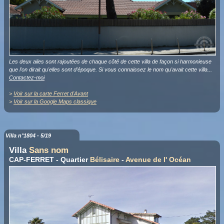
Les deux ailes sont rajoutées de chaque côté de cette villa de façon si harmonieuse
que l'on dirait qu'elles sont d'époque. Si vous connaissez le nom qu'avait cette villa...
Contactez-moi
>
Voir sur la carte Ferret d'Avant
>
Voir sur la Google Maps classique
Villa n°1804 - 5/19
Villa
Sans nom
CAP-FERRET - Quartier
Bélisaire
-
Avenue de l' Océan