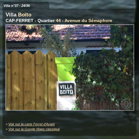
Villa n°37 - 24/36
Villa
Boïto
CAP-FERRET - Quartier
44
-
Avenue du Sémaphore
>
Voir sur la carte Ferret d'Avant
>
Voir sur la Google Maps classique