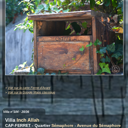
>
Voir sur la carte Ferret d'Avant
>
Voir sur la Google Maps classique
Villa n°104 - 20/36
Villa
Inch Allah
CAP-FERRET - Quartier
Sémaphore
-
Avenue du Sémaphore