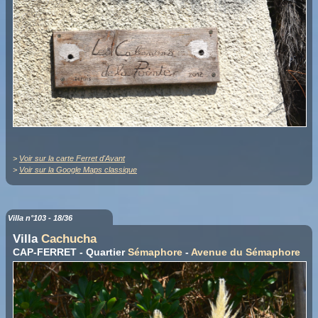
>
Voir sur la carte Ferret d'Avant
>
Voir sur la Google Maps classique
Villa n°103 - 18/36
Villa
Cachucha
CAP-FERRET - Quartier
Sémaphore
-
Avenue du Sémaphore