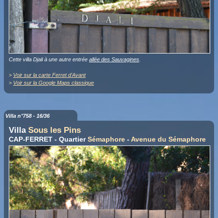
Cette villa Djali à une autre entrée
allée des Sauvagines
.
>
Voir sur la carte Ferret d'Avant
>
Voir sur la Google Maps classique
Villa n°758 - 16/36
Villa
Sous les Pins
CAP-FERRET - Quartier
Sémaphore
-
Avenue du Sémaphore