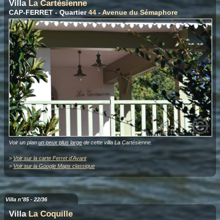
Villa
La Cartésienne
CAP-FERRET - Quartier
44
-
Avenue du Sémaphore
Voir un plan
un peux plus large
de cette villa La Cartésienne.
>
Voir sur la carte Ferret d'Avant
>
Voir sur la Google Maps classique
Villa n°85 - 22/36
Villa
La Coquille