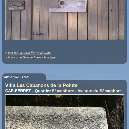
>
Voir sur la carte Ferret d'Avant
>
Voir sur la Google Maps classique
Villa n°757 - 17/36
Villa
Les Cabanons de la Pointe
CAP-FERRET - Quartier
Sémaphore
-
Avenue du Sémaphore