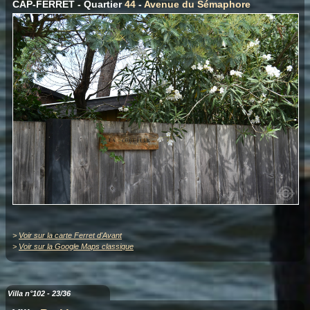
CAP-FERRET - Quartier
44
-
Avenue du Sémaphore
>
Voir sur la carte Ferret d'Avant
>
Voir sur la Google Maps classique
Villa n°102 - 23/36