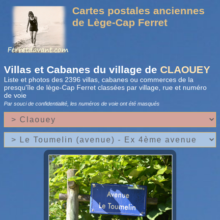
Cartes postales anciennes
de Lège-Cap Ferret
Villas et Cabanes du village de
CLAOUEY
Liste et photos des 2396 villas, cabanes ou commerces de la
presqu'île de lège-Cap Ferret classées par village, rue et numéro
de voie
Par souci de confidentialité, les numéros de voie
ont été masqués