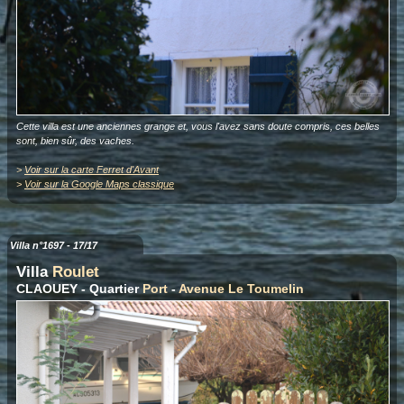
Cette villa est une anciennes grange et, vous l'avez sans doute compris, ces belles
sont, bien sûr, des vaches.
>
Voir sur la carte Ferret d'Avant
>
Voir sur la Google Maps classique
Villa n°1697 - 17/17
Villa
Roulet
CLAOUEY - Quartier
Port
-
Avenue Le Toumelin