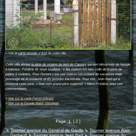
> Voir la
carte postale n°414
de cette villa
Cette villa abritait
la piste de skating du port de Claouey
qui sert désormais de hangar
à bateaux. Frédéric M. nous explique : « Ma maison est bien celle de la piste de
patins à roulettes. Pour l'instant c'est une maison secondaire de vacances mais
j'envisage de la restaurer et d'y prendre ma retraite. Pour info, Jean Noël qui a
construit cette piste, c'était mon grand père maternel. » Merci Frédéric pour ces
commentaires.
>
Voir sur la carte Ferret d'Avant
>
Voir sur la Google Maps classique
Page
1
[ 2 ]
↳
Tourner avenue du Général de Gaulle
↳
Tourner avenue Alain
Gerbault
↳
Tourner avenue Jean Bart
↳
Tourner avenue du