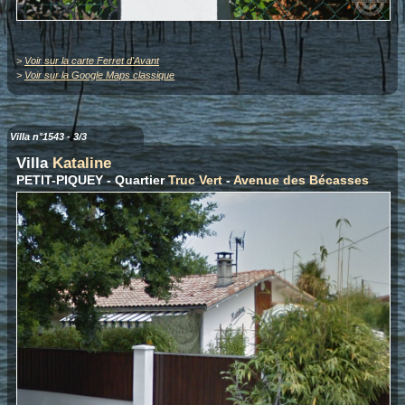
>
Voir sur la carte Ferret d'Avant
>
Voir sur la Google Maps classique
Villa n°1543 - 3/3
Villa
Kataline
PETIT-PIQUEY - Quartier
Truc Vert
-
Avenue des Bécasses