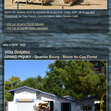
Après les années 2010 et l'annexe de la pizzeria "Chez Joël", de la
rue des
Rossignols
au Cap-Ferret, c'est le traiteur italien Ninetta Café.
>
Voir sur la carte Ferret d'Avant
>
Voir sur la Google Maps classique
Villa n°2076 - 9/33
Villa
Dolphin
GRAND-PIQUEY - Quartier
Bourg
-
Route du Cap-Ferret