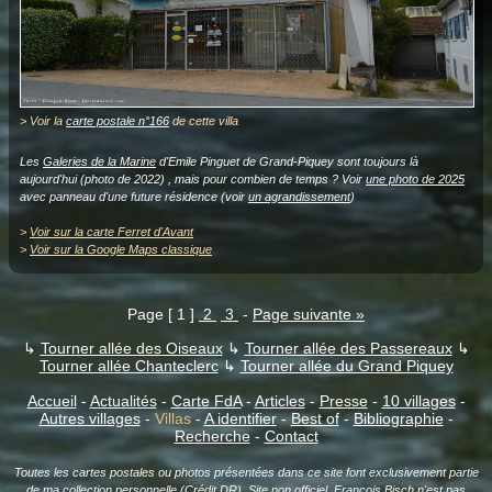
> Voir la
carte postale n°166
de cette villa
Les
Galeries de la Marine
d'Emile Pinguet de Grand-Piquey sont toujours là
aujourd'hui (photo de 2022) , mais pour combien de temps ? Voir
une photo de 2025
avec panneau d'une future résidence (voir
un agrandissement
)
>
Voir sur la carte Ferret d'Avant
>
Voir sur la Google Maps classique
Page [ 1 ]
2
3
-
Page suivante »
↳
Tourner allée des Oiseaux
↳
Tourner allée des Passereaux
↳
Tourner allée Chanteclerc
↳
Tourner allée du Grand Piquey
Accueil
-
Actualités
-
Carte FdA
-
Articles
-
Presse
-
10 villages
-
Autres villages
-
Villas
-
A identifier
-
Best of
-
Bibliographie
-
Recherche
-
Contact
Toutes les cartes postales ou photos présentées dans ce site font exclusivement partie
de ma collection personnelle (Crédit DR). Site non officiel.
François Bisch
n'est pas