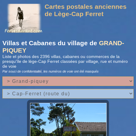
Cartes postales anciennes
de Lège-Cap Ferret
Villas et Cabanes du village de
GRAND-
PIQUEY
Liste et photos des 2396 villas, cabanes ou commerces de la
presqu'île de lège-Cap Ferret classées par village, rue et numéro
de voie
Par souci de confidentialité, les numéros de voie
ont été masqués