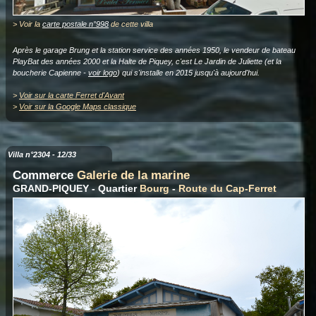
> Voir la
carte postale n°998
de cette villa
Après le garage Brung et la station service des années 1950, le vendeur de bateau
PlayBat des années 2000 et la Halte de Piquey, c'est Le Jardin de Juliette (et la
boucherie Capienne -
voir logo
) qui s'installe en 2015 jusqu'à aujourd'hui.
>
Voir sur la carte Ferret d'Avant
>
Voir sur la Google Maps classique
Villa n°2304 - 12/33
Commerce
Galerie de la marine
GRAND-PIQUEY - Quartier
Bourg
-
Route du Cap-Ferret