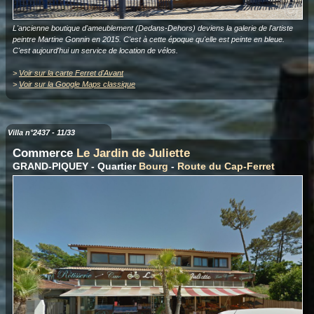
L'ancienne boutique d'ameublement (Dedans-Dehors) deviens la galerie de l'artiste
peintre Martine Gonnin en 2015. C'est à cette époque qu'elle est peinte en bleue.
C'est aujourd'hui un service de location de vélos.
>
Voir sur la carte Ferret d'Avant
>
Voir sur la Google Maps classique
Villa n°2437 - 11/33
Commerce
Le Jardin de Juliette
GRAND-PIQUEY - Quartier
Bourg
-
Route du Cap-Ferret