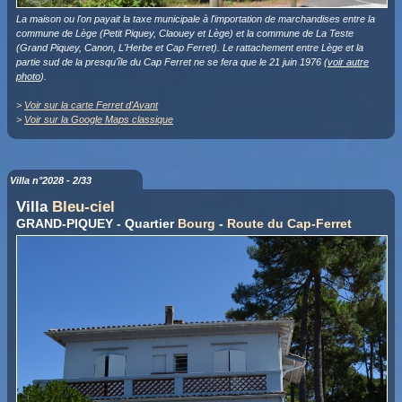
La maison ou l'on payait la taxe municipale à l'importation de marchandises entre la
commune de Lège (Petit Piquey, Claouey et Lège) et la commune de La Teste
(Grand Piquey, Canon, L'Herbe et Cap Ferret). Le rattachement entre Lège et la
partie sud de la presqu'île du Cap Ferret ne se fera que le 21 juin 1976 (
voir autre
photo
).
>
Voir sur la carte Ferret d'Avant
>
Voir sur la Google Maps classique
Villa n°2028 - 2/33
Villa
Bleu-ciel
GRAND-PIQUEY - Quartier
Bourg
-
Route du Cap-Ferret