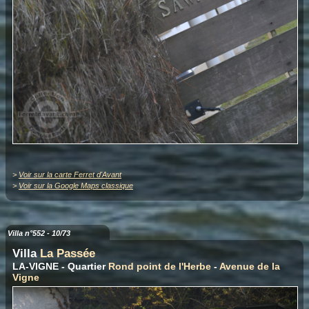
>
Voir sur la carte Ferret d'Avant
>
Voir sur la Google Maps classique
Villa n°552 - 10/73
Villa
La Passée
LA-VIGNE - Quartier
Rond point de l'Herbe
-
Avenue de la
Vigne