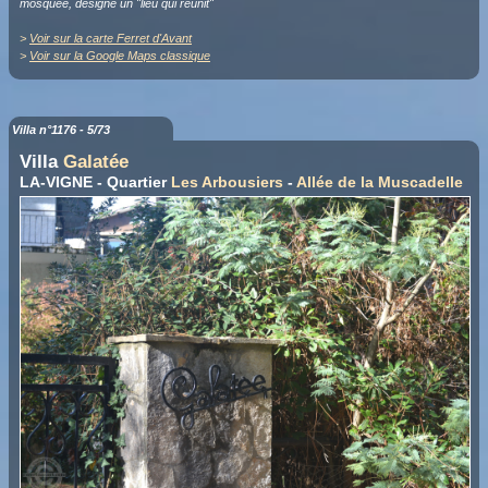
mosquée, désigne un "lieu qui réunit"
>
Voir sur la carte Ferret d'Avant
>
Voir sur la Google Maps classique
Villa n°1176 - 5/73
Villa
Galatée
LA-VIGNE - Quartier
Les Arbousiers
-
Allée de la Muscadelle