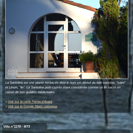
La Santoline est une plante herbacée dont le nom est dérivé du latin sanctus, "saint"
et Linum, "lin". La Santoline petit-cyprès étant considérée comme un lin sacré en
raison de ses qualités médicinales.
>
Voir sur la carte Ferret d'Avant
>
Voir sur la Google Maps classique
Villa n°1178 - 9/73