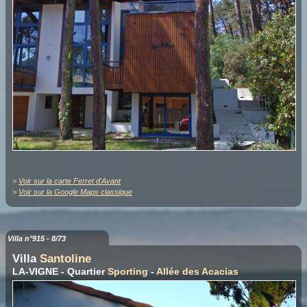
>
Voir sur la carte Ferret d'Avant
>
Voir sur la Google Maps classique
Villa n°915 - 8/73
Villa
Santoline
LA-VIGNE - Quartier
Sporting
-
Allée des Acacias