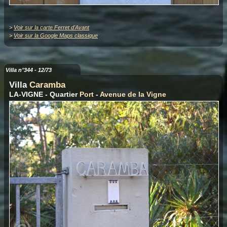
>
Voir sur la carte Ferret d'Avant
>
Voir sur la Google Maps classique
Villa n°344 - 12/73
Villa
Caramba
LA-VIGNE - Quartier
Port
-
Avenue de la Vigne