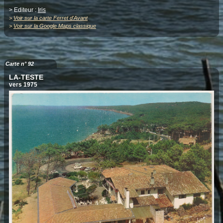
> Editeur :
Iris
>
Voir sur la carte Ferret d'Avant
>
Voir sur la Google Maps classique
Carte n° 92
LA-TESTE
vers 1975