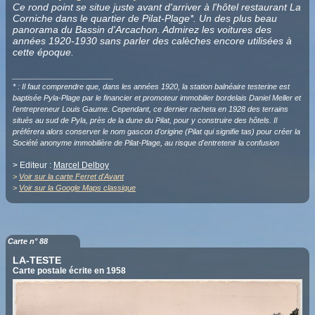
Ce rond point se situe juste avant d'arriver à l'hôtel restaurant La
Corniche dans le quartier de Pilat-Plage*. Un des plus beau
panorama du Bassin d'Arcachon. Admirez les voitures des
années 1920-1930 sans parler des calèches encore utilisées à
cette époque.
__________________
* : Il faut comprendre que, dans les années 1920, la station balnéaire testerine est
baptisée Pyla-Plage par le financier et promoteur immobilier bordelais Daniel Meller et
l'entrepreneur Louis Gaume. Cependant, ce dernier racheta en 1928 des terrains
situés au sud de Pyla, près de la dune du Pilat, pour y construire des hôtels. Il
préférera alors conserver le nom gascon d'origine (Pilat qui signifie tas) pour créer la
Société anonyme immobilière de Pilat-Plage, au risque d'entretenir la confusion
> Editeur :
Marcel Delboy
>
Voir sur la carte Ferret d'Avant
>
Voir sur la Google Maps classique
Carte n° 88
LA-TESTE
Carte postale écrite en 1958