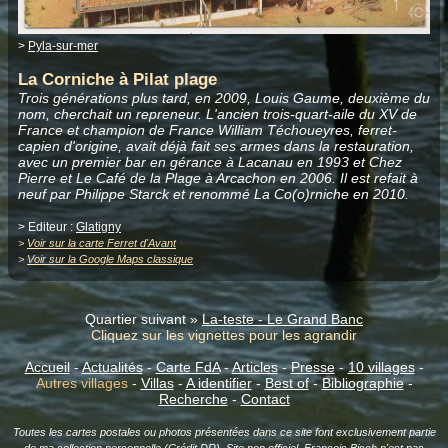
>
Pyla-sur-mer
La Corniche à Pilat plage
Trois générations plus tard, en 2009, Louis Gaume, deuxième du
nom, cherchait un repreneur. L'ancien trois-quart-aile du XV de
France et champion de France William Téchoueyres, ferret-
capien d'origine, avait déjà fait ses armes dans la restauration,
avec un premier bar en gérance à Lacanau en 1993 et Chez
Pierre et Le Café de la Plage à Arcachon en 2006. Il est refait à
neuf par Philippe Starck et renommé La Co(o)rniche en 2010.
> Editeur :
Glatigny
>
Voir sur la carte Ferret d'Avant
>
Voir sur la Google Maps classique
Quartier suivant »
La-teste - Le Grand Banc
Cliquez sur les vignettes pour les agrandir
Accueil
-
Actualités
-
Carte FdA
-
Articles
-
Presse
-
10 villages
-
Autres villages
-
Villas
-
A identifier
-
Best of
-
Bibliographie
-
Recherche
-
Contact
Toutes les cartes postales ou photos présentées dans ce site font exclusivement partie