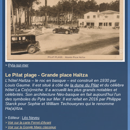
>
Pyla-sur-mer
Le Pilat plage - Grande place Haïtza
L'hôtel Haïtza – le roc en basque – est construit en 1930 par
Louis Gaume. Il est situé à côté de
la dune du Pilat
et du célèbre
hôtel La Co(o)rniche. Il a accueilli les plus grands notables et
célébrités. Son architecture Néo-basque en fait aujourd'hui l'un
des symboles du Pyla sur Mer. Il est refait en 2016 par Philippe
Starck pour Sophie et William Techoueyres qui le renomme
Ha(a)ïtza.
> Editeur :
Léo Neveu
>
Voir sur la carte Ferret d'Avant
>
Voir sur la Google Maps classique