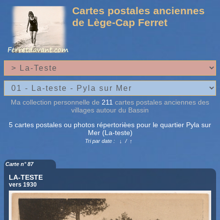
Cartes postales anciennes
de Lège-Cap Ferret
Ma collection personnelle de
211
cartes postales anciennes des
villages autour du Bassin
5 cartes postales ou photos répertorièes pour le quartier Pyla sur
Mer (La-teste)
Tri par date :
↓
/
↑
Carte n° 87
LA-TESTE
vers 1930