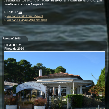
restaurant "Le Port d'Attache" et tenu, à la date de la photo, par
Joëlle et Fabrice Bugaud.
> Editeur :
Yo
>
Voir sur la carte Ferret d'Avant
>
Voir sur la Google Maps classique
Photo n° 1660
CLAOUEY
Photo de 2020