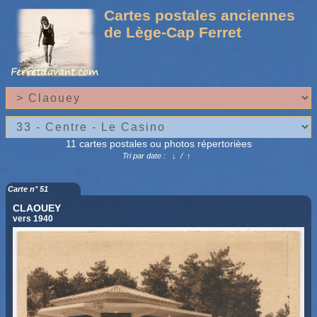
Cartes postales anciennes
de Lège-Cap Ferret
11 cartes postales ou photos répertorièes
Tri par date :
↓
/
↑
Carte n° 51
CLAOUEY
vers 1940