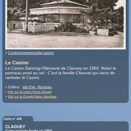
>
Centre/commerces/le-casino
Le Casino
Le Casino Dancing-Pâtisserie de Claouey en 1950. Notez le
panneau posé au sol : C'est la famille Chauvet qui viens de
racheter le Casino.
> Editeur :
Van Eyk - Rouleau
>
Voir sur la carte Ferret d'Avant
>
Voir sur la Google Maps classique
Carte n° 140
CLAOUEY