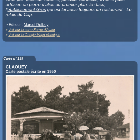
artésien en pierre d'alios au premier plan. En face,
l'
établissement Gros
qui est lui aussi toujours un restaurant - Le
relais du Cap.
> Editeur :
Marcel Delboy
>
Voir sur la carte Ferret d'Avant
>
Voir sur la Google Maps classique
Carte n° 139
CLAOUEY
Carte postale écrite en 1950