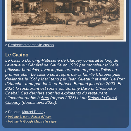
>
Centre/commerces/le-casino
Le Casino
Le Casino Dancing-Pâtisserie de Claouey construit le long de
l'avenue du Général de Gaulle
en 1936 par monsieur Mivielle,
pâtissier bordelais, avec le puits artésien en pierre d'alios au
premier plan. Le casino sera repris par la famille Chauvet puis
deviendra le "Sol y Mar" tenu par Jean Guetault et enfin "Le Port
d'Attache" tenu par Joëlle et Fabrice Bugaud jusqu'en 2023. En
2024 le restaurant est repris par Jeremy Baré et Christophe
Chebal. Ces derniers sont les exploitants du restaurant
L'Incontournable à
Arès
(depuis 2023) et du
Relais du Cap à
Claouey
(depuis avril 2025).
> Editeur :
Marcel Delboy
>
Voir sur la carte Ferret d'Avant
>
Voir sur la Google Maps classique