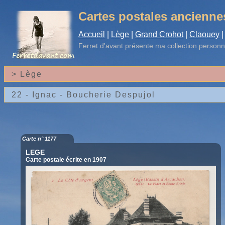
Cartes postales ancienne
Accueil
|
Lège
|
Grand Crohot
|
Claouey
|
Ferret d'avant
présente ma collection personn
Carte n° 1177
LEGE
Carte postale écrite en 1907