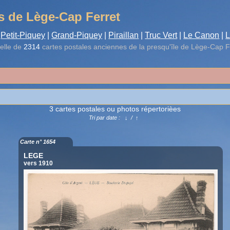
s de Lège-Cap Ferret
Petit-Piquey
|
Grand-Piquey
|
Piraillan
|
Truc Vert
|
Le Canon
|
L
elle de
2314
cartes postales anciennes de la presqu'île de Lège-Cap F
3 cartes postales ou photos répertorièes
Tri par date :
↓
/
↑
Carte n° 1654
LEGE
vers 1910