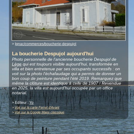
>
Ignac/commerces/boucherie-despujol
La boucherie Despujol aujourd'hui
Photo personnelle de l'ancienne boucherie Despujol de
Lège
qui est toujours visible aujourd'hui, transformée en
villa et bien entretenue par ses occupants successifs : on
voit sur la photo l'échafaudage qui a permis de donner un
bon coup de peinture pendant l'été 2019. Remarquez que
même la clôture est identique à celle de 1907 ! Revendue
en 2025, la villa est aujourd'hui occupée par un office
notarial.
> Editeur :
Yo
>
Voir sur la carte Ferret d'Avant
>
Voir sur la Google Maps classique