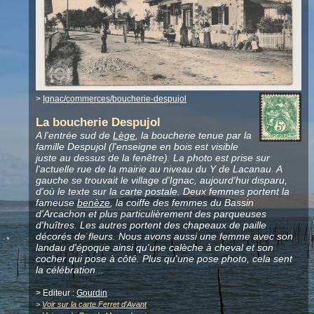
>
Ignac/commerces/boucherie-despujol
La boucherie Despujol
A l'entrée sud de
Lège
, la boucherie tenue par la
famille Despujol (l'enseigne en bois est visible
juste au dessus de la fenêtre). La photo est prise sur
l'actuelle rue de la mairie au niveau du Y de Lacanau. A
gauche se trouvait le village d'Ignac, aujourd'hui disparu,
d'où le texte sur la carte postale. Deux femmes portent la
fameuse
benèze
, la coiffe des femmes du Bassin
d'Arcachon et plus particulièrement des parqueuses
d'huîtres. Les autres portent des chapeaux de paille
décorés de fleurs. Nous avons aussi une femme avec son
landau d'époque ainsi qu'une calèche à cheval et son
cocher qui pose à côté. Plus qu'une pose photo, cela sent
la célébration...
> Editeur :
Gourdin
>
Voir sur la carte Ferret d'Avant