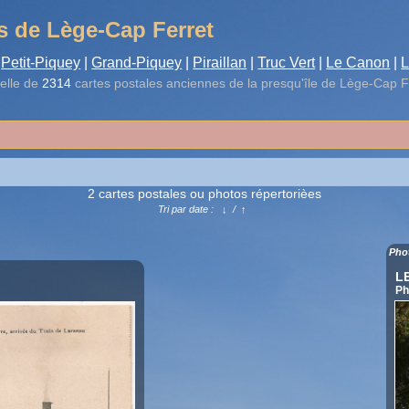
s de Lège-Cap Ferret
Petit-Piquey
|
Grand-Piquey
|
Piraillan
|
Truc Vert
|
Le Canon
|
L
elle de
2314
cartes postales anciennes de la presqu'île de Lège-Cap F
2 cartes postales ou photos répertorièes
Tri par date :
↓
/
↑
Pho
L
Ph