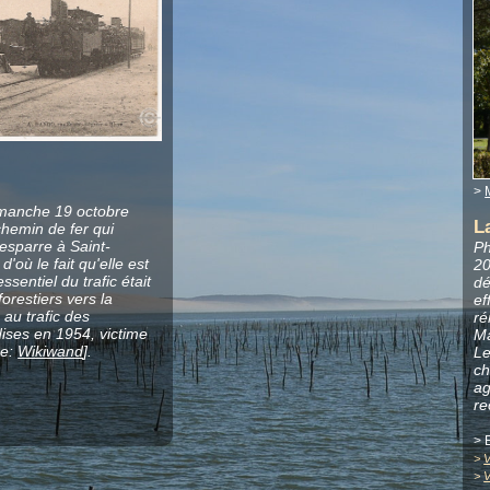
>
imanche 19 octobre
L
 chemin de fer qui
esparre à Saint-
Ph
où le fait qu'elle est
20
ssentiel du trafic était
dé
forestiers vers la
ef
au trafic des
ré
ses en 1954, victime
Ma
ce:
Wikiwand
].
Le
ch
ag
re
> 
>
V
>
V