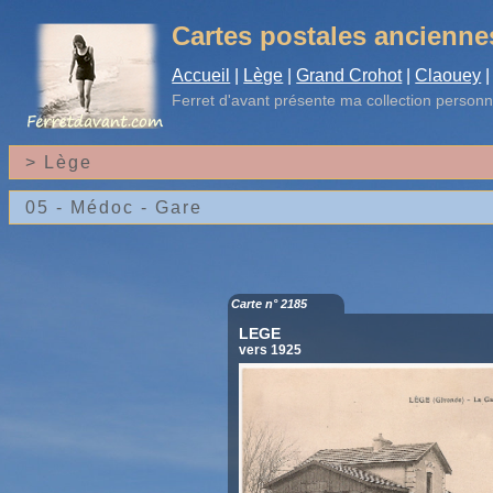
Cartes postales ancienne
Accueil
|
Lège
|
Grand Crohot
|
Claouey
|
Ferret d'avant
présente ma collection personn
Carte n° 2185
LEGE
vers 1925