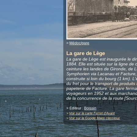
>
Médoc/gare
La gare de Lège
La gare de Lège est inaugurée le d
1884. Elle est située sur la ligne de
ceinture les landes de Gironde, de L
Symphorien via Lacanau et Facture, d'
construite si loin du bourg (1 km). L'e
du fret pour le transport de produits 
papeterie de Facture. La gare ferma 
voyageurs en 1952 et aux marchandi
de la concurrence de la route [Sour
> Editeur :
Boissin
>
Voir sur la carte Ferret d'Avant
>
Voir sur la Google Maps classique