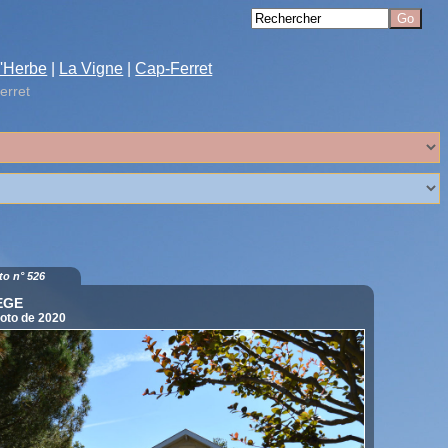
'Herbe
|
La Vigne
|
Cap-Ferret
erret
to n° 526
EGE
oto de 2020