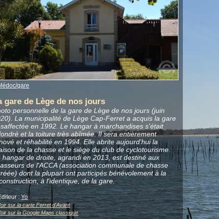
Médoc/gare
a gare de Lège de nos jours
oto personnelle de la gare de Lège de nos jours (juin
20). La municipalité de Lège Cap-Ferret a acquis la gare
saffectée en 1992. Le hangar à marchandises s'était
fondré et la toiture très abîmée. Il sera entièrement
nové et réhabilité en 1994. Elle abrite aujourd'hui la
ison de la chasse et le siège du club de cyclotourisme.
 hangar de droite, agrandi en 2013, est destiné aux
asseurs de l'ACCA (association communale de chasse
réée) dont la plupart ont participés bénévolement à la
construction, à l'identique, de la gare.
Editeur :
Yo
oir sur la carte Ferret d'Avant
oir sur la Google Maps classique