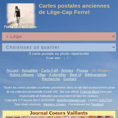
Cartes postales anciennes
de Lège-Cap Ferret
0 carte postale ou photo répertorièe
Tri par date :
↓
/
↑
Accueil
-
Actualités
-
Carte FdA
-
Articles
-
Presse
-
10 villages
-
Autres villages
-
Villas
-
A identifier
-
Best of
-
Bibliographie
-
Recherche
-
Contact
Toutes les cartes postales ou photos présentées dans ce site font exclusivement partie
de ma collection personnelle (Crédit DR). Site non officiel.
François Bisch
n'est pas
responsable de l'utilisation que pourraient en faire les visiteurs.
Copyright © François Bisch 2016/2026 -
www.ferretdavant.com
- Licence
GNU FLD
:
Tous droits réservés -
Mentions Légales
- Ferretdavant sur
Facebook