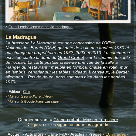
>
Grand-crohot/commerces/la-madrague
La Madrague
La brasserie La Madrague est une concession de l'Office
National des Forets (ONF) qui date de la fin des années 1930 et
qui change de propriétaire en 1962, 2003 et 2013. Le commerce
est situé contre la dune du
Grand Crohot
, sur le chemin de sable
de l'océan. La carte postale présente une vue de la salle à
manger du restaurant : meuble en formica, chaise en rotin, mur
en lambris, cendrier sur les tables, rideaux à carreaux, le Berger
allemand... Pas de doute, nous sommes bien dans les années
1970!
> Editeur :
Cim
>
Voir sur la carte Ferret d'Avant
>
Voir sur la Google Maps classique
Quartier suivant »
Grand-crohot - Maison Forestière
Cliquez sur les vignettes pour les agrandir
Accueil
-
Actualités
-
Carte FdA
-
Articles
-
Presse
-
10 villages
-