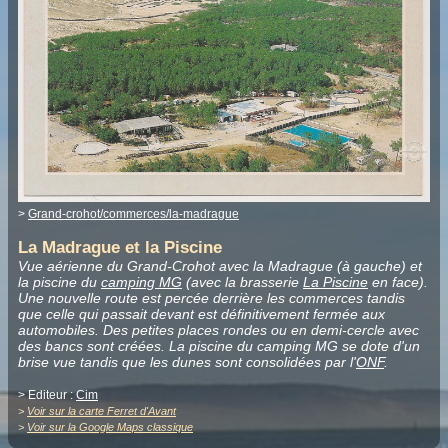
>
Grand-crohot/commerces/la-madrague
La Madrague et la Piscine
Vue aérienne du Grand-Crohot avec la Madrague (à gauche) et
la piscine du
camping MG
(avec la brasserie
La Piscine
en face).
Une nouvelle route est percée derrière les commerces tandis
que celle qui passait devant est définitivement fermée aux
automobiles. Des petites places rondes ou en demi-cercle avec
des bancs sont créées. La piscine du camping MG se dote d'un
brise vue tandis que les dunes sont consolidées par l'
ONF
.
> Editeur :
Cim
>
Voir sur la carte Ferret d'Avant
>
Voir sur la Google Maps classique