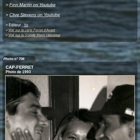
>
Finn Martin on Youtube
>
Clive Stevens on Youtube
> Editeur :
Yo
>
Voir sur la carte Ferret d'Avant
>
Voir sur la Google Maps classique
Photo n° 706
CAP-FERRET
Photo de 1993