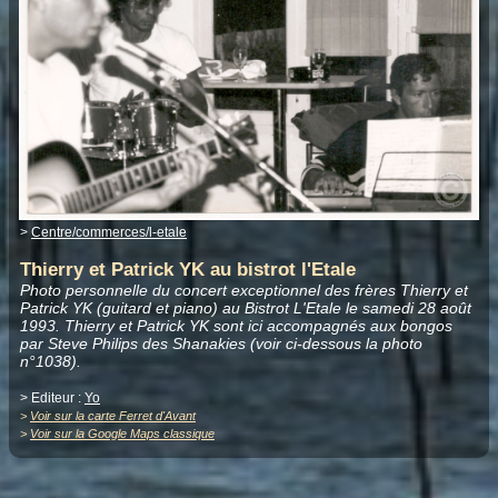
>
Centre/commerces/l-etale
Thierry et Patrick YK au bistrot l'Etale
Photo personnelle du concert exceptionnel des frères Thierry et
Patrick YK (guitard et piano) au Bistrot L'Etale le samedi 28 août
1993. Thierry et Patrick YK sont ici accompagnés aux bongos
par Steve Philips des Shanakies (voir ci-dessous la photo
n°1038).
> Editeur :
Yo
>
Voir sur la carte Ferret d'Avant
>
Voir sur la Google Maps classique