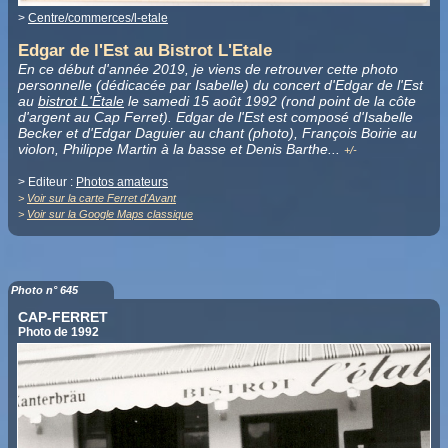
>
Centre/commerces/l-etale
Edgar de l'Est au Bistrot L'Etale
En ce début d'année 2019, je viens de retrouver cette photo
personnelle (dédicacée par Isabelle) du concert d'Edgar de l'Est
au
bistrot L'Étale
le samedi 15 août 1992 (rond point de la côte
d'argent au Cap Ferret). Edgar de l'Est est composé d'Isabelle
Becker et d'Edgar Daguier au chant (photo), François Boirie au
violon, Philippe Martin à la basse et Denis Barthe
.
..
+/-
> Editeur :
Photos amateurs
>
Voir sur la carte Ferret d'Avant
>
Voir sur la Google Maps classique
Photo n° 645
CAP-FERRET
Photo de 1992