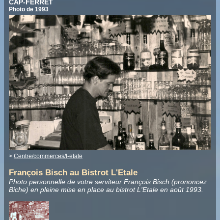
CAP-FERRET
Photo de 1993
>
Centre/commerces/l-etale
François Bisch au Bistrot L'Etale
Photo personnelle de votre serviteur François Bisch (prononcez
Biche) en pleine mise en place au bistrot L'Etale en août 1993.