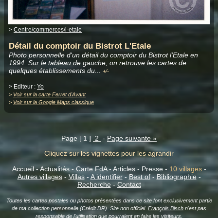
>
Centre/commerces/l-etale
Détail du comptoir du Bistrot L'Etale
Photo personnelle d'un détail du comptoir du Bistrot l'Etale en
1994. Sur le tableau de gauche, on retrouve les cartes de
quelques établissements du
.
..
+/-
> Editeur :
Yo
>
Voir sur la carte Ferret d'Avant
>
Voir sur la Google Maps classique
Page [ 1 ]
2
-
Page suivante »
Cliquez sur les vignettes pour les agrandir
Accueil
-
Actualités
-
Carte FdA
-
Articles
-
Presse
-
10 villages
-
Autres villages
-
Villas
-
A identifier
-
Best of
-
Bibliographie
-
Recherche
-
Contact
Toutes les cartes postales ou photos présentées dans ce site font exclusivement partie
de ma collection personnelle (Crédit DR). Site non officiel.
François Bisch
n'est pas
responsable de l'utilisation que pourraient en faire les visiteurs.