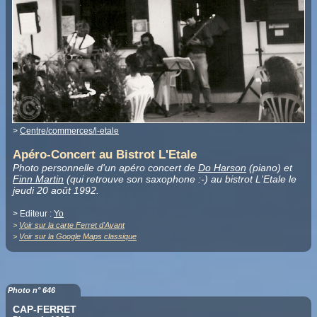
>
Centre/commerces/l-etale
Apéro-Concert au Bistrot L'Etale
Photo personnelle d'un apéro concert de
Do Harson
(piano) et
Finn Martin
(qui retrouve son saxophone :-) au bistrot L'Etale le
jeudi 20 août 1992.
> Editeur :
Yo
>
Voir sur la carte Ferret d'Avant
>
Voir sur la Google Maps classique
Photo n° 646
CAP-FERRET