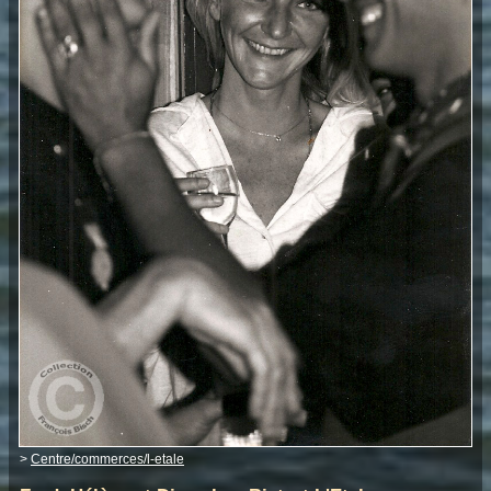
>
Centre/commerces/l-etale