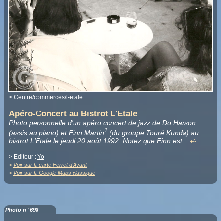
>
Centre/commerces/l-etale
Apéro-Concert au Bistrot L'Etale
Photo personnelle d'un apéro concert de jazz de
Do Harson
1
(assis au piano) et
Finn Martin
(du groupe Touré Kunda) au
bistrot L'Etale le jeudi 20 août 1992. Notez que Finn est
.
..
+/-
> Editeur :
Yo
>
Voir sur la carte Ferret d'Avant
>
Voir sur la Google Maps classique
Photo n° 698