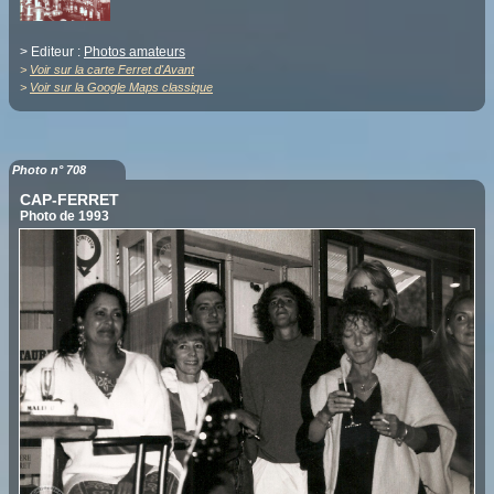
> Editeur :
Photos amateurs
>
Voir sur la carte Ferret d'Avant
>
Voir sur la Google Maps classique
Photo n° 708
CAP-FERRET
Photo de 1993