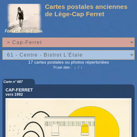
Cartes postales anciennes
de Lège-Cap Ferret
17 cartes postales ou photos répertorièes
Tri par date :
↓
/
↑
Carte n° 687
CAP-FERRET
vers 1992