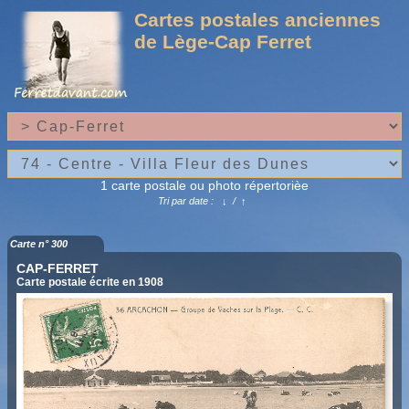
Cartes postales anciennes
de Lège-Cap Ferret
1 carte postale ou photo répertorièe
Tri par date :
↓
/
↑
Carte n° 300
CAP-FERRET
Carte postale écrite en 1908