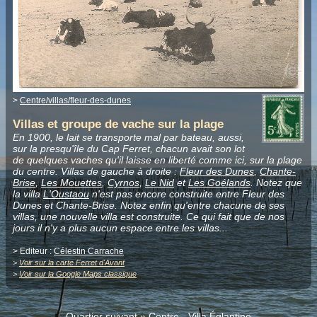
>
Centre/villas/fleur-des-dunes
Villas et groupe de vache sur la plage
En 1900, le lait se transporte mal par bateau, aussi,
sur la presqu'île du Cap Ferret, chacun avait son lot
de quelques vaches qu'il laisse en liberté comme ici, sur la plage
du centre. Villas de gauche à droite :
Fleur des Dunes
,
Chante-
Brise
,
Les Mouettes
,
Cyrnos
,
Le Nid
et
Les Goélands
. Notez que
la villa
L'Oustaou
n'est pas encore construite entre Fleur des
Dunes et Chante-Brise. Notez enfin qu'entre chacune de ses
villas, une nouvelle villa est construite. Ce qui fait que de nos
jours il n'y a plus aucun espace entre les villas...
> Editeur :
Célestin Carrache
>
Voir sur la carte Ferret d'Avant
>
Voir sur la Google Maps classique
Quartier suivant »
Centre - Villa Églantine