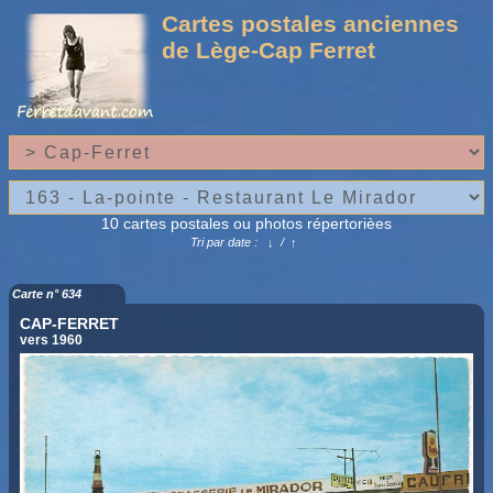
Cartes postales anciennes
de Lège-Cap Ferret
10 cartes postales ou photos répertorièes
Tri par date :
↓
/
↑
Carte n° 634
CAP-FERRET
vers 1960