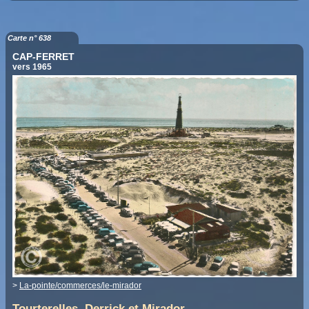
Carte n° 638
CAP-FERRET
vers 1965
>
La-pointe/commerces/le-mirador
Tourterelles, Derrick et Mirador