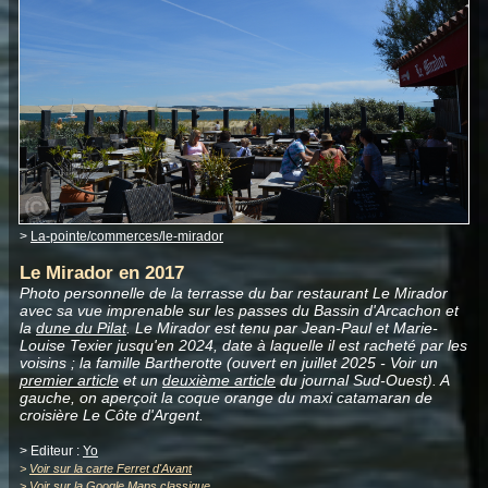
>
La-pointe/commerces/le-mirador
Le Mirador en 2017
Photo personnelle de la terrasse du bar restaurant Le Mirador
avec sa vue imprenable sur les passes du Bassin d'Arcachon et
la
dune du Pilat
. Le Mirador est tenu par Jean-Paul et Marie-
Louise Texier jusqu'en 2024, date à laquelle il est racheté par les
voisins ; la famille Bartherotte (ouvert en juillet 2025 - Voir un
premier article
et un
deuxième article
du journal Sud-Ouest). A
gauche, on aperçoit la coque orange du maxi catamaran de
croisière Le Côte d'Argent.
> Editeur :
Yo
>
Voir sur la carte Ferret d'Avant
>
Voir sur la Google Maps classique