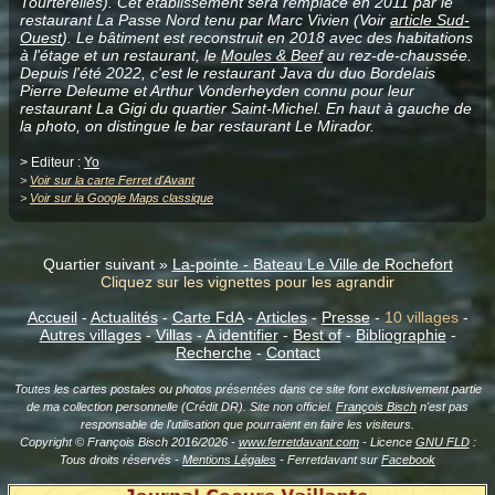
Tourterelles). Cet établissement sera remplacé en 2011 par le
restaurant La Passe Nord tenu par Marc Vivien (Voir
article Sud-
Ouest
). Le bâtiment est reconstruit en 2018 avec des habitations
à l'étage et un restaurant, le
Moules & Beef
au rez-de-chaussée.
Depuis l'été 2022, c'est le restaurant Java du duo Bordelais
Pierre Deleume et Arthur Vonderheyden connu pour leur
restaurant La Gigi du quartier Saint-Michel. En haut à gauche de
la photo, on distingue le bar restaurant Le Mirador.
> Editeur :
Yo
>
Voir sur la carte Ferret d'Avant
>
Voir sur la Google Maps classique
Quartier suivant »
La-pointe - Bateau Le Ville de Rochefort
Cliquez sur les vignettes pour les agrandir
Accueil
-
Actualités
-
Carte FdA
-
Articles
-
Presse
-
10 villages
-
Autres villages
-
Villas
-
A identifier
-
Best of
-
Bibliographie
-
Recherche
-
Contact
Toutes les cartes postales ou photos présentées dans ce site font exclusivement partie
de ma collection personnelle (Crédit DR). Site non officiel.
François Bisch
n'est pas
responsable de l'utilisation que pourraient en faire les visiteurs.
Copyright © François Bisch 2016/2026 -
www.ferretdavant.com
- Licence
GNU FLD
:
Tous droits réservés -
Mentions Légales
- Ferretdavant sur
Facebook