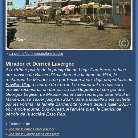
>
La-pointe/commerces/le-mirador
Mirador et Derrick Lavergne
A l'extrême pointe de la presqu'île de Lège-Cap Ferret et face
aux passes du Bassin d'Arcachon et à la dune du Pilat, le
restaurant Le Mirador créé par Emilien Jean, déjà propriétaire du
Pavillon Bleu
à l'entrée du Ferret. Le restaurant en bois sera
ensuite reconstruit en dur par sa fille Huguette et son gendre
Georges Leglise. Le Mirador est ensuite repris par Jean-Paul et
Marie-Louise Texier jusqu'en 2024, date à laquelle il est racheté
par les voisins ; la famille Bartherotte (ouvert depuis juillet 2025 -
Voir
article journal Sud-Ouest
). A l'arrière plan, le
Derrick de
pétrole
de la société Esso Rep.
> Editeur :
Cim
>
Voir sur la carte Ferret d'Avant
>
Voir sur la Google Maps classique