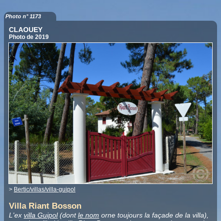
Photo n° 1173
CLAOUEY
Photo de 2019
>
Bertic/villas/villa-guipol
Villa Riant Bosson
L'ex
villa Guipol
(dont
le nom
orne toujours la façade de la villa),