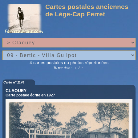
Cartes postales anciennes
de Lège-Cap Ferret
4 cartes postales ou photos répertorièes
Tri par date :
↓
/
↑
Carte n° 1174
CLAOUEY
Carte postale écrite en 1927