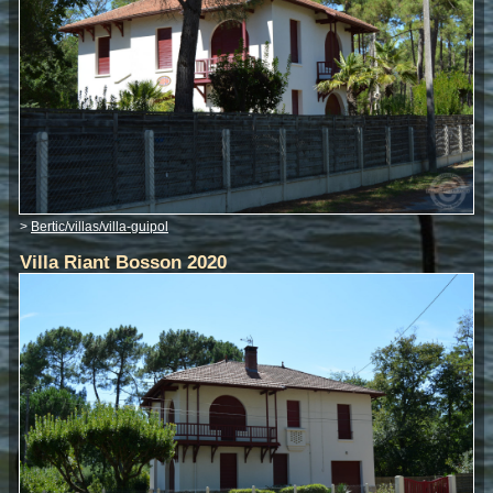
>
Bertic/villas/villa-guipol
Villa Riant Bosson 2020