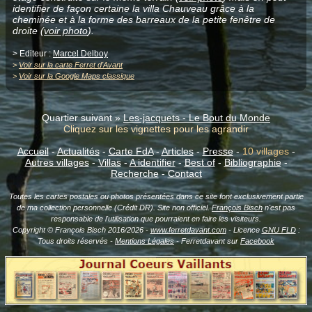
identifier de façon certaine la villa Chauveau grâce à la
cheminée et à la forme des barreaux de la petite fenêtre de
droite (
voir photo
).
> Editeur :
Marcel Delboy
>
Voir sur la carte Ferret d'Avant
>
Voir sur la Google Maps classique
Quartier suivant »
Les-jacquets - Le Bout du Monde
Cliquez sur les vignettes pour les agrandir
Accueil
-
Actualités
-
Carte FdA
-
Articles
-
Presse
-
10 villages
-
Autres villages
-
Villas
-
A identifier
-
Best of
-
Bibliographie
-
Recherche
-
Contact
Toutes les cartes postales ou photos présentées dans ce site font exclusivement partie
de ma collection personnelle (Crédit DR). Site non officiel.
François Bisch
n'est pas
responsable de l'utilisation que pourraient en faire les visiteurs.
Copyright © François Bisch 2016/2026 -
www.ferretdavant.com
- Licence
GNU FLD
:
Tous droits réservés -
Mentions Légales
- Ferretdavant sur
Facebook