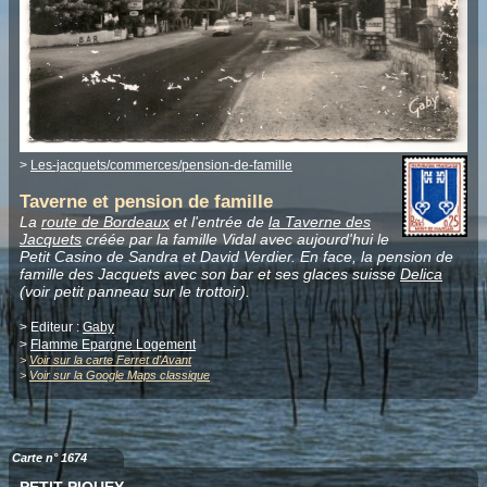
>
Les-jacquets/commerces/pension-de-famille
Taverne et pension de famille
La
route de Bordeaux
et l'entrée de
la Taverne des
Jacquets
créée par la famille Vidal avec aujourd'hui le
Petit Casino de Sandra et David Verdier. En face, la pension de
famille des Jacquets avec son bar et ses glaces suisse
Delica
(voir petit panneau sur le trottoir).
> Editeur :
Gaby
>
Flamme Epargne Logement
>
Voir sur la carte Ferret d'Avant
>
Voir sur la Google Maps classique
Carte n° 1674
PETIT-PIQUEY