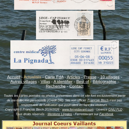
Accueil
-
Actualités
-
Carte FdA
-
Articles
-
Presse
-
10 villages
-
Autres villages
-
Villas
-
A identifier
-
Best of
-
Bibliographie
-
Recherche
-
Contact
Toutes les cartes postales ou photos présentées dans ce site font exclusivement partie
de ma collection personnelle (Crédit DR). Site non officiel.
François Bisch
n'est pas
responsable de l'utilisation que pourraient en faire les visiteurs.
Copyright © François Bisch 2016/2026 -
www.ferretdavant.com
- Licence
GNU FLD
:
Tous droits réservés -
Mentions Légales
- Ferretdavant sur
Facebook