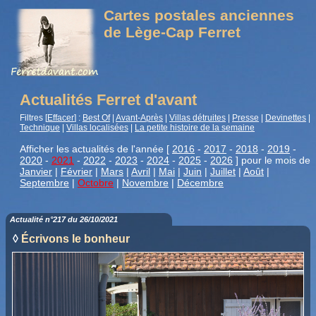
Cartes postales anciennes
de Lège-Cap Ferret
Actualités Ferret d'avant
Filtres [
Effacer
] :
Best Of
|
Avant-Après
|
Villas détruites
|
Presse
|
Devinettes
|
Technique
|
Villas localisées
|
La petite histoire de la semaine
Afficher les actualités de l'année [
2016
-
2017
-
2018
-
2019
-
2020
-
2021
-
2022
-
2023
-
2024
-
2025
-
2026
] pour le mois de
Janvier
|
Février
|
Mars
|
Avril
|
Mai
|
Juin
|
Juillet
|
Août
|
Septembre
|
Octobre
|
Novembre
|
Décembre
Actualité n°217 du 26/10/2021
◊
Écrivons le bonheur