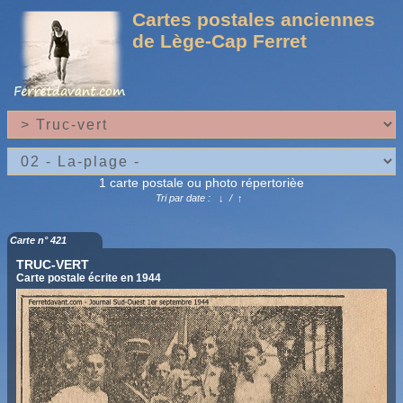
Cartes postales anciennes
de Lège-Cap Ferret
1 carte postale ou photo répertorièe
Tri par date :
↓
/
↑
Carte n° 421
TRUC-VERT
Carte postale écrite en 1944