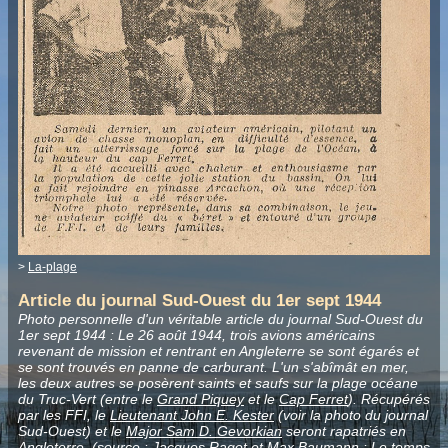
>
La-plage
Article du journal Sud-Ouest du 1er sept 1944
Photo personnelle d'un véritable article du journal Sud-Ouest du
1er sept 1944 : Le 26 août 1944, trois avions américains
revenant de mission et rentrant en Angleterre se sont égarés et
se sont trouvés en panne de carburant. L'un s'abîmât en mer,
les deux autres se posèrent saints et saufs sur la plage océane
du Truc-Vert (entre le
Grand Piquey
et le
Cap Ferret
). Récupérés
par les FFI, le
Lieutenant John E. Kester
(voir la photo du journal
Sud-Ouest) et le
Major Sam D. Gevorkian
seront rapatriés en
Angleterre. (source : Jacques Ragot et Max Baumann : Le temps