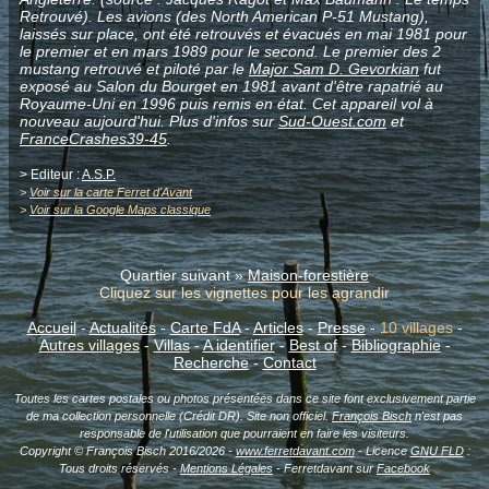
Retrouvé). Les avions (des North American P-51 Mustang),
laissés sur place, ont été retrouvés et évacués en mai 1981 pour
le premier et en mars 1989 pour le second. Le premier des 2
mustang retrouvé et piloté par le
Major Sam D. Gevorkian
fut
exposé au Salon du Bourget en 1981 avant d'être rapatrié au
Royaume-Uni en 1996 puis remis en état. Cet appareil vol à
nouveau aujourd'hui. Plus d'infos sur
Sud-Ouest.com
et
FranceCrashes39-45
.
> Editeur :
A.S.P.
>
Voir sur la carte Ferret d'Avant
>
Voir sur la Google Maps classique
Quartier suivant »
Maison-forestière
Cliquez sur les vignettes pour les agrandir
Accueil
-
Actualités
-
Carte FdA
-
Articles
-
Presse
-
10 villages
-
Autres villages
-
Villas
-
A identifier
-
Best of
-
Bibliographie
-
Recherche
-
Contact
Toutes les cartes postales ou photos présentées dans ce site font exclusivement partie
de ma collection personnelle (Crédit DR). Site non officiel.
François Bisch
n'est pas
responsable de l'utilisation que pourraient en faire les visiteurs.
Copyright © François Bisch 2016/2026 -
www.ferretdavant.com
- Licence
GNU FLD
:
Tous droits réservés -
Mentions Légales
- Ferretdavant sur
Facebook