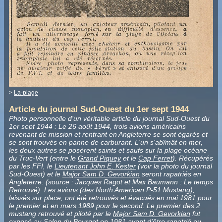
>
La-plage
Article du journal Sud-Ouest du 1er sept 1944
Photo personnelle d'un véritable article du journal Sud-Ouest du
1er sept 1944 : Le 26 août 1944, trois avions américains
revenant de mission et rentrant en Angleterre se sont égarés et
se sont trouvés en panne de carburant. L'un s'abîmât en mer,
les deux autres se posèrent saints et saufs sur la plage océane
du Truc-Vert (entre le
Grand Piquey
et le
Cap Ferret
). Récupérés
par les FFI, le
Lieutenant John E. Kester
(voir la photo du journal
Sud-Ouest) et le
Major Sam D. Gevorkian
seront rapatriés en
Angleterre. (source : Jacques Ragot et Max Baumann : Le temps
Retrouvé). Les avions (des North American P-51 Mustang),
laissés sur place, ont été retrouvés et évacués en mai 1981 pour
le premier et en mars 1989 pour le second. Le premier des 2
mustang retrouvé et piloté par le
Major Sam D. Gevorkian
fut
exposé au Salon du Bourget en 1981 avant d'être rapatrié au