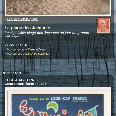
>
Les-jacquets/la-plage
La plage des Jacquets
La si paisible plage des Jacquets un jour de grande
affluence.
> Editeur :
A.S.P.
>
Voir sur la carte Ferret d'Avant
>
Voir sur la Google Maps classique
Carte n° 1763
LEGE-CAP-FERRET
Carte postale écrite en 1997