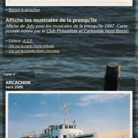
>
Bassin-d-arcachon
Affiche les musicales de la presqu'île
Affiche de
Jofo
pour les musicales de la presqu'île 1997. Carte
postale éditée par le
Club Philatéliste et Cartophile Nord Bassin
> Editeur :
A.S.P.
>
Voir sur la carte Ferret d'Avant
>
Voir sur la Google Maps classique
Carte n°
ARCACHON
vers 2000