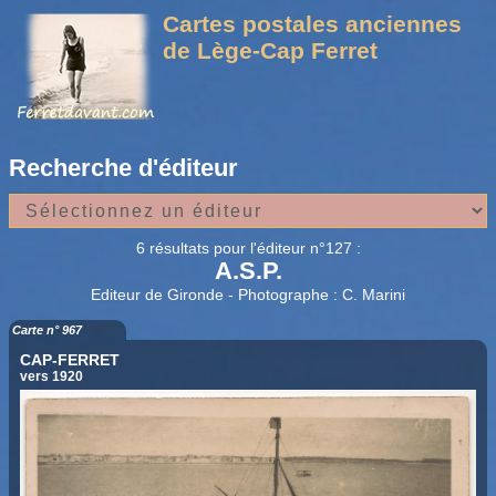
Cartes postales anciennes
de Lège-Cap Ferret
Recherche d'éditeur
6 résultats pour l'éditeur n°127 :
A.S.P.
Editeur de Gironde - Photographe : C. Marini
Carte n° 967
CAP-FERRET
vers 1920