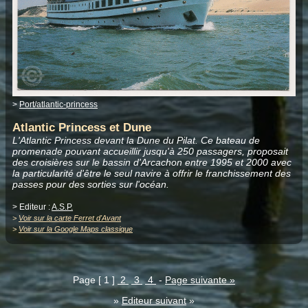
>
Port/atlantic-princess
Atlantic Princess et Dune
L'Atlantic Princess devant la Dune du Pilat. Ce bateau de
promenade pouvant accueillir jusqu'à 250 passagers, proposait
des croisières sur le bassin d'Arcachon entre 1995 et 2000 avec
la particularité d'être le seul navire à offrir le franchissement des
passes pour des sorties sur l'océan.
> Editeur :
A.S.P.
>
Voir sur la carte Ferret d'Avant
>
Voir sur la Google Maps classique
Page [ 1 ]
2
3
4
-
Page suivante »
»
Editeur suivant
»