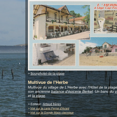
>
Bourg/hotel-de-la-plage
Multivue de l'Herbe
Multivue du village de L'Herbe avec l'Hôtel de la plage
son ancienne
balance d'épicerie Berkel
. Un banc du
v
et
la plage
.
> Editeur :
Artaud frères
>
Voir sur la carte Ferret d'Avant
>
Voir sur la Google Maps classique