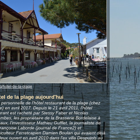
g/hotel-de-la-plage
tel de la plage aujourd'hui
 personnelle de l'hôtel restaurant de la plage (chez
 en avril 2017. Depuis le 21 avril 2011, l'hôtel
urant est racheté par Stessy Faber et Nicolas
mbes, les propriétaire de la Brasserie Bordelaise à
ux, l’investisseur Mathieu Gufflet, la journaliste de
Françoise Laborde (journal de France2) et
réiculteur Ferretcapien Damien Boulan qui avaient déjà
deux ouvert en avril 2010 dans l'ex villa Despujols au