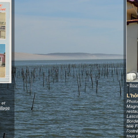
>
Bour
L'hô
Photo
 et
Magne)
illage
resta
Lasco
Bordea
télé 
l'ost
tous 