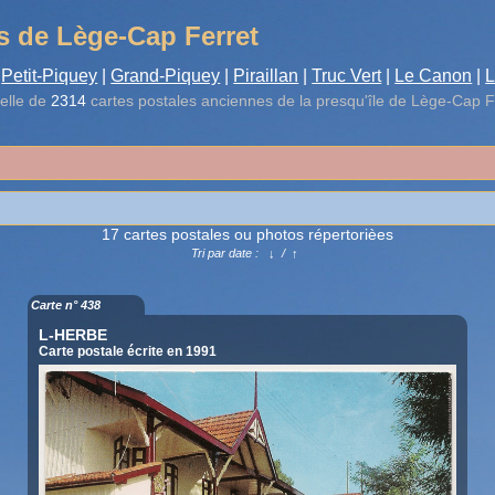
s de Lège-Cap Ferret
Petit-Piquey
|
Grand-Piquey
|
Piraillan
|
Truc Vert
|
Le Canon
|
L
elle de
2314
cartes postales anciennes de la presqu'île de Lège-Cap F
17 cartes postales ou photos répertorièes
Tri par date :
↓
/
↑
Carte n° 438
L-HERBE
Carte postale écrite en 1991