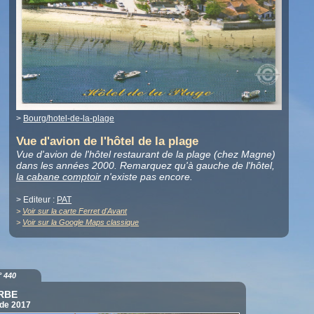
>
Bourg/hotel-de-la-plage
Vue d'avion de l'hôtel de la plage
Vue d'avion de l'hôtel restaurant de la plage (chez Magne)
dans les années 2000. Remarquez qu'à gauche de l'hôtel,
la cabane comptoir
n'existe pas encore.
> Editeur :
PAT
>
Voir sur la carte Ferret d'Avant
>
Voir sur la Google Maps classique
° 440
RBE
 de 2017