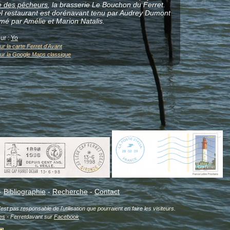
ge des pêcheurs
, la brasserie Le Bouchon du Ferret.
el restaurant est dorénavant tenu par Audrey Dumont
imé par Amélie et Marion Natalis.
ur :
Yo
ur la carte Ferret d'Avant
sur la Google Maps classique
-
Bibliographie
-
Recherche
-
Contact
est pas responsable de l'utilisation que pourraient en faire les visiteurs.
es
- Ferretdavant sur
Facebook