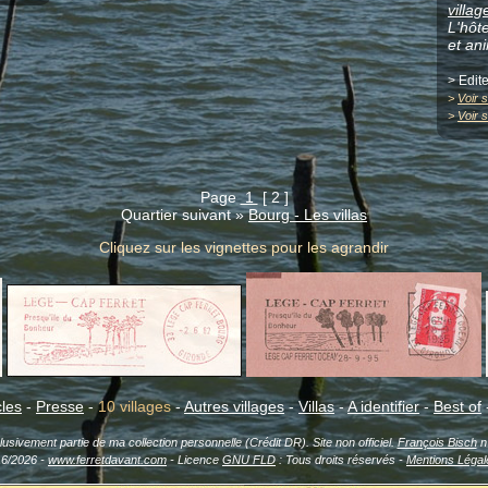
villa
L'hôt
et an
> Edite
>
Voir s
>
Voir 
Page
1
[ 2 ]
Quartier suivant »
Bourg - Les villas
Cliquez sur les vignettes pour les agrandir
cles
-
Presse
-
10 villages
-
Autres villages
-
Villas
-
A identifier
-
Best of
sivement partie de ma collection personnelle (Crédit DR). Site non officiel.
François Bisch
n'
16/2026 -
www.ferretdavant.com
- Licence
GNU FLD
: Tous droits réservés -
Mentions Légal