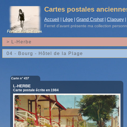
Cartes postales ancienne
Accueil
|
Lège
|
Grand Crohot
|
Claouey
|
Ferret d'avant
présente ma collection personn
Carte n° 437
L-HERBE
Carte postale écrite en 1984