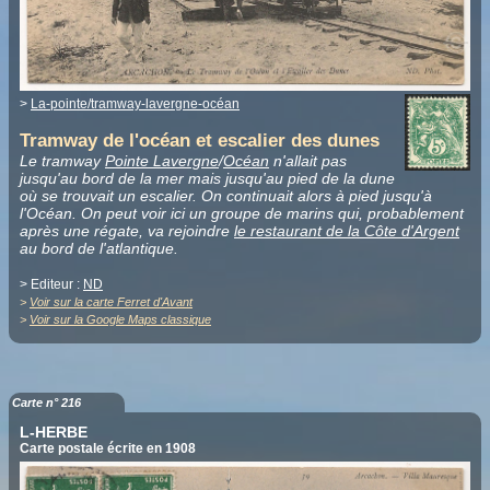
>
La-pointe/tramway-lavergne-océan
Tramway de l'océan et escalier des dunes
Le tramway
Pointe Lavergne
/
Océan
n'allait pas
jusqu'au bord de la mer mais jusqu'au pied de la dune
où se trouvait un escalier. On continuait alors à pied jusqu'à
l'Océan. On peut voir ici un groupe de marins qui, probablement
après une régate, va rejoindre
le restaurant de la Côte d'Argent
au bord de l'atlantique.
> Editeur :
ND
>
Voir sur la carte Ferret d'Avant
>
Voir sur la Google Maps classique
Carte n° 216
L-HERBE
Carte postale écrite en 1908