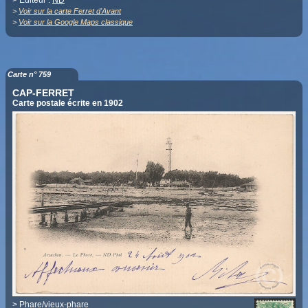
> Editeur :
ND
>
Voir sur la carte Ferret d'Avant
>
Voir sur la Google Maps classique
Carte n° 759
CAP-FERRET
Carte postale écrite en 1902
>
Phare/vieux-phare