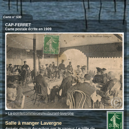
Carte n° 530
CAP-FERRET
Carte postale écrite en 1909
>
La-pointe/commerces/restaurant-lavergne
Salle à manger Lavergne
Arrivés depuis Arcachon par le vapeur
Le Ville de