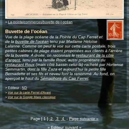
>
La-pointe/commerces/buvette-de-l-océan
Buvette de l'océan
Vue de la plage océane de la Pointe du Cap Ferret et
de la
buvette de l'océan
tenu par Madame Héloïse
Lalanne. Comme on peut le voir sur cette carte postale, trois
petites cabines de plage étaient proposées aux clients à l'arrière
de la buvette. A droite, on reconnais le
restaurant de la côte
d'argent
, tenu par la famille Roux, aussi propriétaire du
restaurant Roux
(mais côté bassin celui-là) racheté par Hortense
Semmartin, dont la fille Zaza et aujourd'hui la petite fille
Bernadette et ses fils et neveu font la renommé. Au fond, on
aperçoit le haut du
Sémaphore du Cap Ferret
.
> Editeur :
ND
>
Voir sur la carte Ferret d'Avant
>
Voir sur la Google Maps classique
Page [ 1 ]
2
3
4
-
Page suivante »
»
Editeur suivant
»