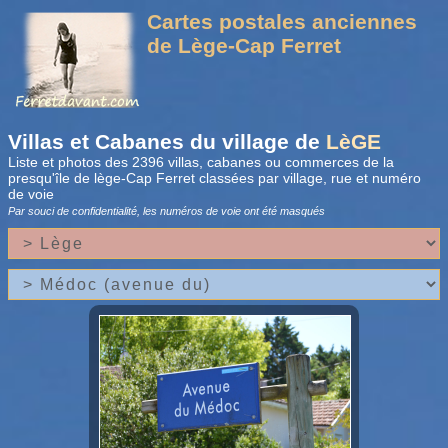
Cartes postales anciennes
de Lège-Cap Ferret
Villas et Cabanes du village de
LèGE
Liste et photos des 2396 villas, cabanes ou commerces de la
presqu'île de lège-Cap Ferret classées par village, rue et numéro
de voie
Par souci de confidentialité, les numéros de voie
ont été masqués