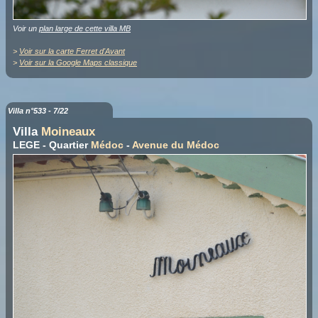
Voir un
plan large de cette villa MB
>
Voir sur la carte Ferret d'Avant
>
Voir sur la Google Maps classique
Villa n°533 - 7/22
Villa
Moineaux
LEGE - Quartier
Médoc
-
Avenue du Médoc