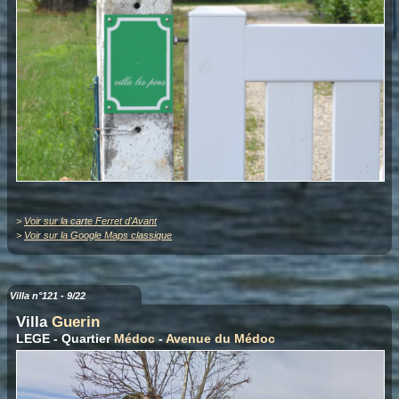
>
Voir sur la carte Ferret d'Avant
>
Voir sur la Google Maps classique
Villa n°121 - 9/22
Villa
Guerin
LEGE - Quartier
Médoc
-
Avenue du Médoc