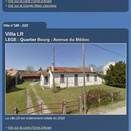
>
Voir sur la carte Ferret d'Avant
>
Voir sur la Google Maps classique
Villa n°188 - 2/22
Villa
LR
LEGE - Quartier
Bourg
-
Avenue du Médoc
La villa LR est entièrement refaite en 2018
>
Voir sur la carte Ferret d'Avant