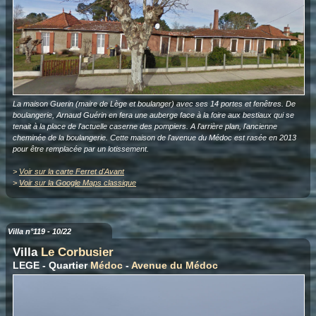
La maison Guerin (maire de Lège et boulanger) avec ses 14 portes et fenêtres. De
boulangerie, Arnaud Guérin en fera une auberge face à la foire aux bestiaux qui se
tenait à la place de l'actuelle caserne des pompiers. A l'arrière plan, l'ancienne
cheminée de la boulangerie. Cette maison de l'avenue du Médoc est rasée en 2013
pour être remplacée par un lotissement.
>
Voir sur la carte Ferret d'Avant
>
Voir sur la Google Maps classique
Villa n°119 - 10/22
Villa
Le Corbusier
LEGE - Quartier
Médoc
-
Avenue du Médoc