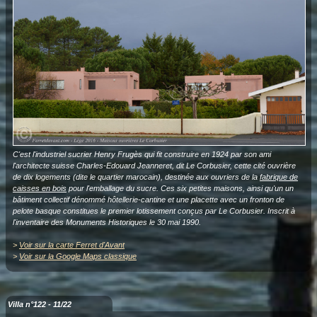
C'est l'industriel sucrier Henry Frugès qui fit construire en 1924 par son ami
l'architecte suisse Charles-Edouard Jeanneret, dit Le Corbusier, cette cité ouvrière
de dix logements (dite le quartier marocain), destinée aux ouvriers de la
fabrique de
caisses en bois
pour l'emballage du sucre. Ces six petites maisons, ainsi qu'un un
bâtiment collectif dénommé hôtellerie-cantine et une placette avec un fronton de
pelote basque constitues le premier lotissement conçus par Le Corbusier. Inscrit à
l'inventaire des Monuments Historiques le 30 mai 1990.
>
Voir sur la carte Ferret d'Avant
>
Voir sur la Google Maps classique
Villa n°122 - 11/22