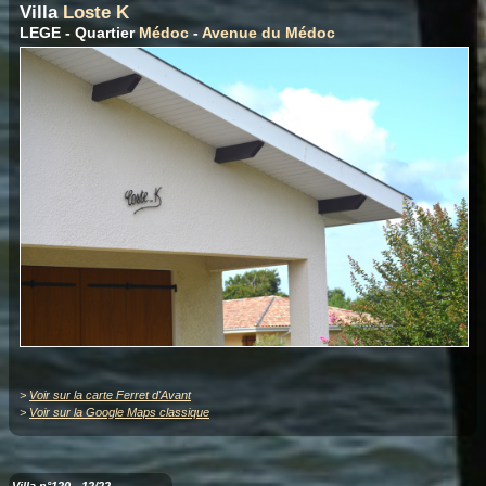
Villa
Loste K
LEGE - Quartier
Médoc
-
Avenue du Médoc
>
Voir sur la carte Ferret d'Avant
>
Voir sur la Google Maps classique