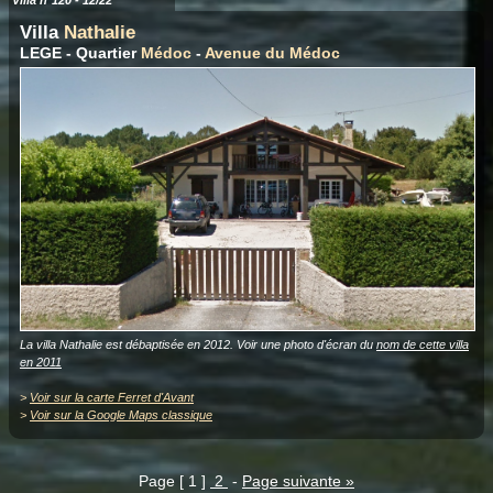
Villa n°120 - 12/22
Villa
Nathalie
LEGE - Quartier
Médoc
-
Avenue du Médoc
La villa Nathalie est débaptisée en 2012. Voir une photo d'écran du
nom de cette villa
en 2011
>
Voir sur la carte Ferret d'Avant
>
Voir sur la Google Maps classique
Page [ 1 ]
2
-
Page suivante »