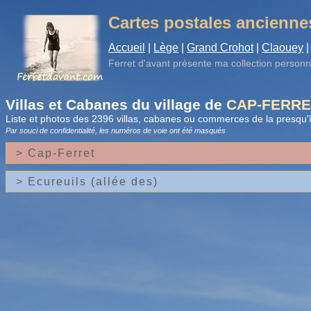
Cartes postales ancienne
Accueil
|
Lège
|
Grand Crohot
|
Claouey
|
Ferret d'avant
présente ma collection personn
Villas et Cabanes du village de
CAP-FERRE
Liste et photos des 2396 villas, cabanes ou commerces de la presqu'î
Par souci de confidentialité, les numéros de voie
ont été masqués