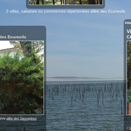
2 villas, cabanes ou commerces répertoriées allée des Ecureuils
Vill
V
 des Ecureuils
C
ntrée
allée des Sauvagines
.
>
V