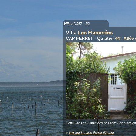
Villa n°1967 - 1/2
Villa
Les Flammées
CAP-FERRET - Quartier
44
-
Allée
Cette villa Les Flammées possède une autre e
>
Voir sur la carte Ferret d'Avant