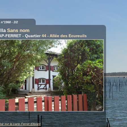
a n°1968 - 2/2
illa
Sans nom
AP-FERRET - Quartier
44
-
Allée des Ecureuils
oir sur la carte Ferret d'Avant