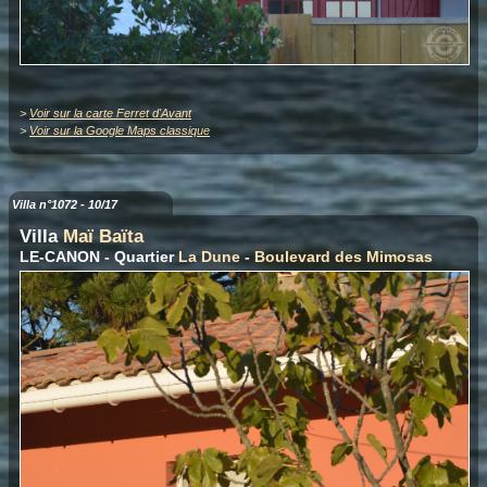
>
Voir sur la carte Ferret d'Avant
>
Voir sur la Google Maps classique
Villa n°1072 - 10/17
Villa
Maï Baïta
LE-CANON - Quartier
La Dune
-
Boulevard des Mimosas