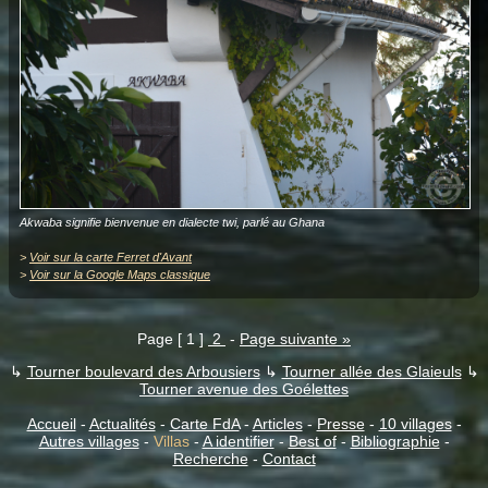
Akwaba signifie bienvenue en dialecte twi, parlé au Ghana
>
Voir sur la carte Ferret d'Avant
>
Voir sur la Google Maps classique
Page [ 1 ]
2
-
Page suivante »
↳
Tourner boulevard des Arbousiers
↳
Tourner allée des Glaieuls
↳
Tourner avenue des Goélettes
Accueil
-
Actualités
-
Carte FdA
-
Articles
-
Presse
-
10 villages
-
Autres villages
-
Villas
-
A identifier
-
Best of
-
Bibliographie
-
Recherche
-
Contact