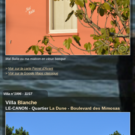
Maï Baïta ou ma maison en vieux basque
>
Voir sur la carte Ferret d'Avant
>
Voir sur la Google Maps classique
Villa n°1996 - 11/17
Villa
Blanche
LE-CANON - Quartier
La Dune
-
Boulevard des Mimosas