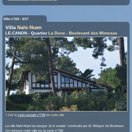
Villa n°316 - 5/17
Villa
Nahi-Nuen
LE-CANON - Quartier
La Dune
-
Boulevard des Mimosas
> Voir la
carte postale n°748
de cette villa
La villa Nahi-Nuen du basque "je le voulais" construite par M. Métayer de Bordeaux.
On retrouve cette villa sur la
carte n°768
.