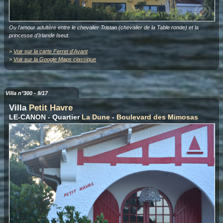
Ou l'amour adultère entre le chevalier Tristan (chevalier de la Table ronde) et la
princesse d'Irlande Iseut.
>
Voir sur la carte Ferret d'Avant
>
Voir sur la Google Maps classique
Villa n°300 - 9/17
Villa
Petit Havre
LE-CANON - Quartier
La Dune
-
Boulevard des Mimosas