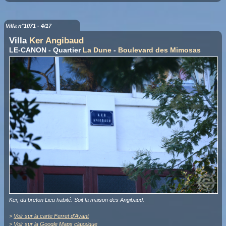
Villa n°1071 - 4/17
Villa
Ker Angibaud
LE-CANON - Quartier
La Dune
-
Boulevard des Mimosas
Ker, du breton Lieu habité. Soit la maison des Angibaud.
>
Voir sur la carte Ferret d'Avant
>
Voir sur la Google Maps classique