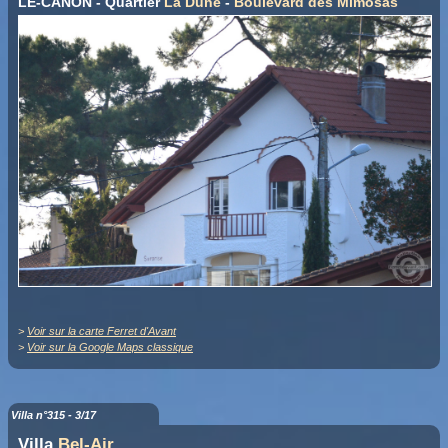
LE-CANON - Quartier
La Dune
-
Boulevard des Mimosas
>
Voir sur la carte Ferret d'Avant
>
Voir sur la Google Maps classique
Villa n°315 - 3/17
Villa
Bel-Air