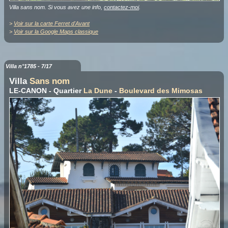
Villa sans nom. Si vous avez une info,
contactez-moi
.
>
Voir sur la carte Ferret d'Avant
>
Voir sur la Google Maps classique
Villa n°1785 - 7/17
Villa
Sans nom
LE-CANON - Quartier
La Dune
-
Boulevard des Mimosas