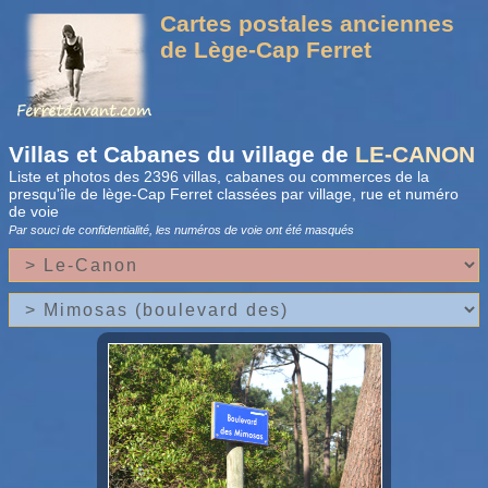
Cartes postales anciennes
de Lège-Cap Ferret
Villas et Cabanes du village de
LE-CANON
Liste et photos des 2396 villas, cabanes ou commerces de la
presqu'île de lège-Cap Ferret classées par village, rue et numéro
de voie
Par souci de confidentialité, les numéros de voie
ont été masqués