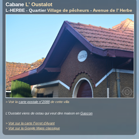
Cabane
L' Oustalot
L-HERBE - Quartier
Village de pêcheurs
-
Avenue de l' Herbe
> Voir la
carte postale n°2088
de cette villa
L'Oustalot viens de ostau qui veut dire maison en
Gascon
>
Voir sur la carte Ferret d'Avant
>
Voir sur la Google Maps classique