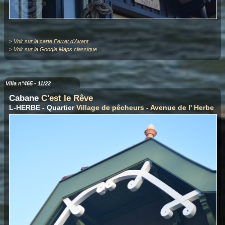
>
Voir sur la carte Ferret d'Avant
>
Voir sur la Google Maps classique
Villa n°465 - 11/22
Cabane
C'est le Rêve
L-HERBE - Quartier
Village de pêcheurs
-
Avenue de l' Herbe