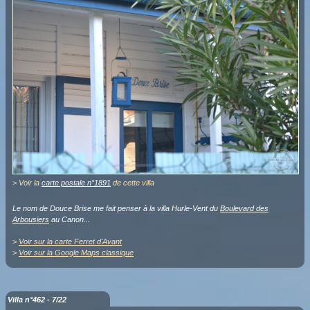
> Voir la
carte postale n°1891
de cette villa
Le nom de Douce Brise me fait penser à la villa Hurle-Vent du
Boulevard des
Arbousiers
au Canon...
>
Voir sur la carte Ferret d'Avant
>
Voir sur la Google Maps classique
Villa n°462 - 7/22