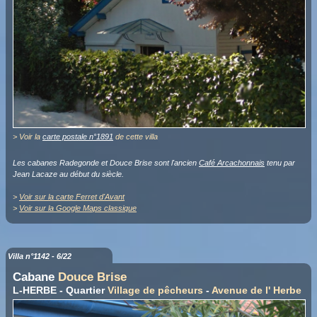
> Voir la
carte postale n°1891
de cette villa
Les cabanes Radegonde et Douce Brise sont l'ancien
Café Arcachonnais
tenu par
Jean Lacaze au début du siècle.
>
Voir sur la carte Ferret d'Avant
>
Voir sur la Google Maps classique
Villa n°1142 - 6/22
Cabane
Douce Brise
L-HERBE - Quartier
Village de pêcheurs
-
Avenue de l' Herbe