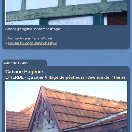
Zoriona qui signifie Bonheur en basque
>
Voir sur la carte Ferret d'Avant
>
Voir sur la Google Maps classique
Villa n°461 - 4/22
Cabane
Eugénie
L-HERBE - Quartier
Village de pêcheurs
-
Avenue de l' Herbe