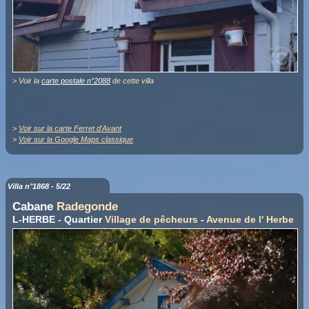
> Voir la
carte postale n°2088
de cette villa
>
Voir sur la carte Ferret d'Avant
>
Voir sur la Google Maps classique
Villa n°1868 - 5/22
Cabane
Radegonde
L-HERBE - Quartier
Village de pêcheurs
-
Avenue de l' Herbe