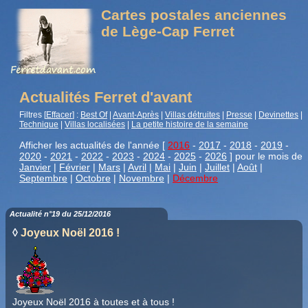
Cartes postales anciennes
de Lège-Cap Ferret
Actualités Ferret d'avant
Filtres [
Effacer
] :
Best Of
|
Avant-Après
|
Villas détruites
|
Presse
|
Devinettes
|
Technique
|
Villas localisées
|
La petite histoire de la semaine
Afficher les actualités de l'année [
2016
-
2017
-
2018
-
2019
-
2020
-
2021
-
2022
-
2023
-
2024
-
2025
-
2026
] pour le mois de
Janvier
|
Février
|
Mars
|
Avril
|
Mai
|
Juin
|
Juillet
|
Août
|
Septembre
|
Octobre
|
Novembre
|
Décembre
Actualité n°19 du 25/12/2016
◊
Joyeux Noël 2016 !
Joyeux Noël 2016 à toutes et à tous !