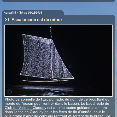
Actualité n°18 du 04/12/2016
◊
L'Escalumade est de retour
Photo personnelle de l'Escalumade, du nom de ce brouillard qui
monte de l'océan pour rentrer dans le bassin. Le bac à voile du
Club de Voile de Claouey
est ancrée toutes guirlandes dehors
dans l'anse de Claouey pour les fêtes de fin d'année, pour le
plus grand plaisir de ceux qui rentrent et sortent de la presqu'île