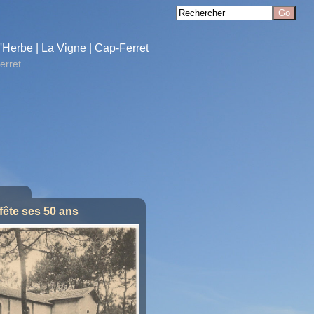
'Herbe
|
La Vigne
|
Cap-Ferret
erret
fête ses 50 ans