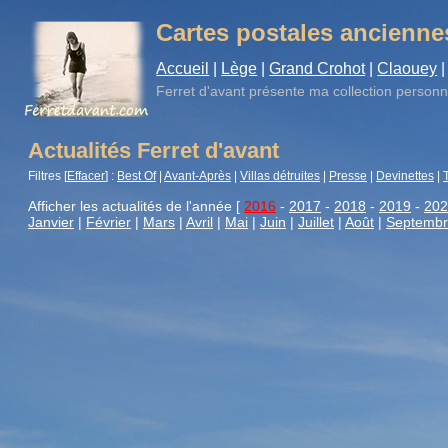
Cartes postales ancienne
Accueil
|
Lège
|
Grand Crohot
|
Claouey
|
Ferret d'avant
présente ma collection personn
Actualités Ferret d'avant
Filtres [
Effacer
] :
Best Of
|
Avant-Après
|
Villas détruites
|
Presse
|
Devinettes
|
Afficher les actualités de l'année [
2016
-
2017
-
2018
-
2019
-
202
Janvier
|
Février
|
Mars
|
Avril
|
Mai
|
Juin
|
Juillet
|
Août
|
Septemb