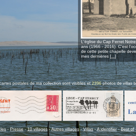
L'église du Cap Ferret Notr
ans (1966 - 2016). C'est l'oc
de cette petite chapelle de
mes dernières [
...
]
cartes postales de ma collection sont visibles et
2396
photos de villas
b
cles
-
Presse
-
10 villages
-
Autres villages
-
Villas
-
A identifier
-
Best of