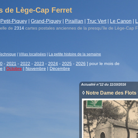
s de Lège-Cap Ferret
Petit-Piquey
|
Grand-Piquey
|
Piraillan
|
Truc Vert
|
Le Canon
|
L
elle de
2314
cartes postales anciennes de la presqu'île de Lège-Cap F
Technique
|
Villas localisées
|
La petite histoire de la semaine
0
-
2021
-
2022
-
2023
-
2024
-
2025
-
2026
] pour le mois de
re
|
Octobre
|
Novembre
|
Décembre
Actualité n°12 du 11/10/2016
◊
Notre Dame des Flots 