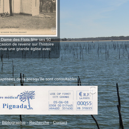
e Dame des Flots fête ses 50
casion de revenir sur l'histoire
venue une grande église avec
aptisées de la presqu'île sont consultables.
-
Bibliographie
-
Recherche
-
Contact