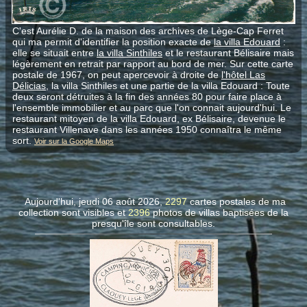
C'est Aurélie D. de la maison des archives de Lège-Cap Ferret
qui ma permit d'identifier la position exacte de
la villa Edouard
:
elle se situait entre
la villa Sinthiles
et le restaurant Bélisaire mais
légèrement en retrait par rapport au bord de mer. Sur cette carte
postale de 1967, on peut apercevoir à droite de
l'hôtel Las
Délicias
, la villa Sinthiles et une partie de la villa Edouard : Toute
deux seront détruites à la fin des années 80 pour faire place à
l'ensemble immobilier et au parc que l'on connait aujourd'hui. Le
restaurant mitoyen de la villa Edouard, ex Bélisaire, devenue le
restaurant Villenave dans les années 1950 connaîtra le même
sort.
Voir sur la Google Maps
Aujourd'hui, jeudi 06 août 2026,
2297
cartes postales de ma
collection sont visibles et
2396
photos de villas
baptisées de la
presqu'île sont consultables.