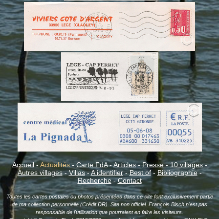
Accueil
-
Actualités
-
Carte FdA
-
Articles
-
Presse
-
10 villages
-
Autres villages
-
Villas
-
A identifier
-
Best of
-
Bibliographie
-
Recherche
-
Contact
Toutes les cartes postales ou photos présentées dans ce site font exclusivement partie
de ma collection personnelle (Crédit DR). Site non officiel.
François Bisch
n'est pas
responsable de l'utilisation que pourraient en faire les visiteurs.