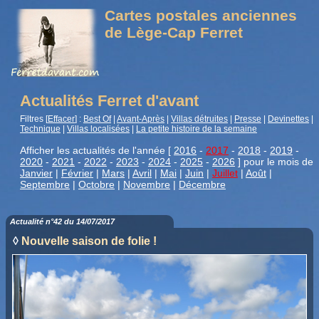
Cartes postales anciennes
de Lège-Cap Ferret
Actualités Ferret d'avant
Filtres [
Effacer
] :
Best Of
|
Avant-Après
|
Villas détruites
|
Presse
|
Devinettes
|
Technique
|
Villas localisées
|
La petite histoire de la semaine
Afficher les actualités de l'année [
2016
-
2017
-
2018
-
2019
-
2020
-
2021
-
2022
-
2023
-
2024
-
2025
-
2026
] pour le mois de
Janvier
|
Février
|
Mars
|
Avril
|
Mai
|
Juin
|
Juillet
|
Août
|
Septembre
|
Octobre
|
Novembre
|
Décembre
Actualité n°42 du 14/07/2017
◊
Nouvelle saison de folie !