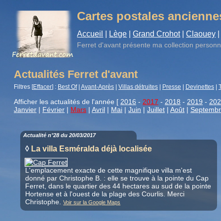
Cartes postales ancienne
Accueil
|
Lège
|
Grand Crohot
|
Claouey
|
Ferret d'avant
présente ma collection personn
Actualités Ferret d'avant
Filtres [
Effacer
] :
Best Of
|
Avant-Après
|
Villas détruites
|
Presse
|
Devinettes
|
Afficher les actualités de l'année [
2016
-
2017
-
2018
-
2019
-
202
Janvier
|
Février
|
Mars
|
Avril
|
Mai
|
Juin
|
Juillet
|
Août
|
Septemb
Actualité n°28 du 20/03/2017
◊
La villa Esméralda déjà localisée
L'emplacement exacte de cette magnifique villa m'est
donné par Christophe B. : elle se trouve à la pointe du Cap
Ferret, dans le quartier des 44 hectares au sud de la pointe
Hortense et à l'ouest de la plage des Courlis. Merci
Christophe.
Voir sur la Google Maps