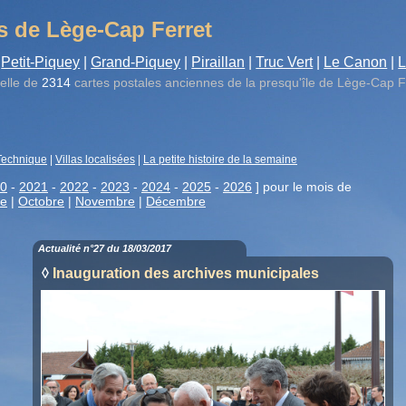
s de Lège-Cap Ferret
Petit-Piquey
|
Grand-Piquey
|
Piraillan
|
Truc Vert
|
Le Canon
|
L
elle de
2314
cartes postales anciennes de la presqu'île de Lège-Cap F
Technique
|
Villas localisées
|
La petite histoire de la semaine
0
-
2021
-
2022
-
2023
-
2024
-
2025
-
2026
] pour le mois de
re
|
Octobre
|
Novembre
|
Décembre
Actualité n°27 du 18/03/2017
◊
Inauguration des archives municipales