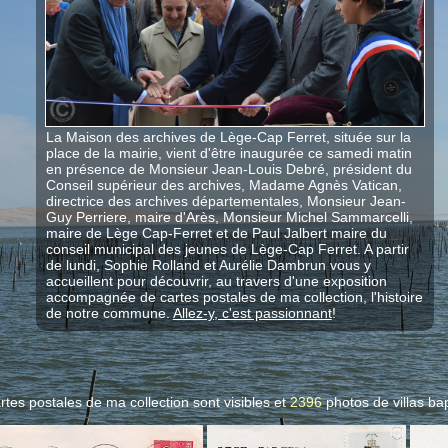
La Maison des archives de Lège-Cap Ferret, située sur la
place de la mairie, vient d'être inaugurée ce samedi matin
en présence de Monsieur Jean-Louis Debré, président du
Conseil supérieur des archives, Madame Agnès Vatican,
directrice des archives départementales, Monsieur Jean-
Guy Perriere, maire d'Arès, Monsieur Michel Sammarcelli,
maire de Lège Cap-Ferret et de Paul Jalbert maire du
conseil municipal des jeunes de Lège-Cap Ferret. A partir
de lundi, Sophie Rolland et Aurélie Dambrun vous y
accueillent pour découvrir, au travers d'une exposition
accompagnée de cartes postales de ma collection, l'histoire
de notre commune.
Allez-y, c'est passionnant
!
rtes postales de ma collection sont visibles et
2396
photos de villas
bap