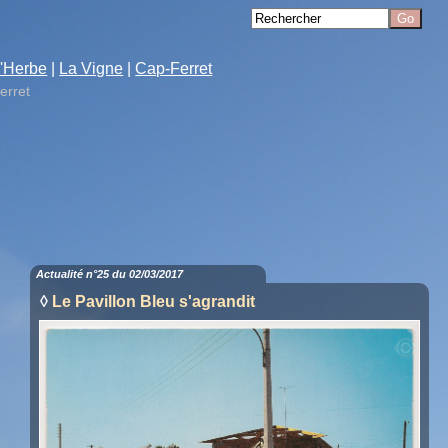
'Herbe
|
La Vigne
|
Cap-Ferret
erret
Actualité n°25 du 02/03/2017
◊
Le Pavillon Bleu s'agrandit