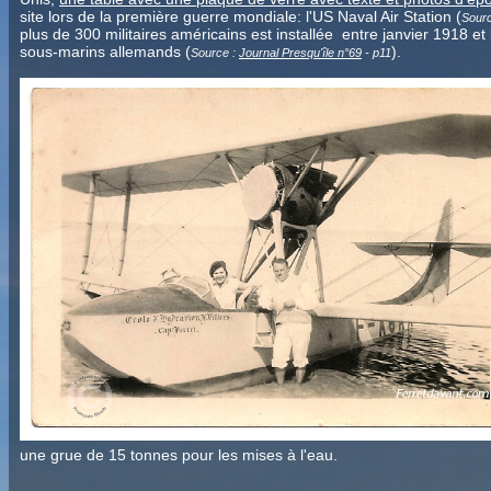
site lors de la première guerre mondiale: l'US Naval Air Station (
Sour
plus de 300 militaires américains est installée entre janvier 1918 e
sous-marins allemands (
).
Source :
Journal Presqu'île n°69
- p11
une grue de 15 tonnes pour les mises à l'eau.