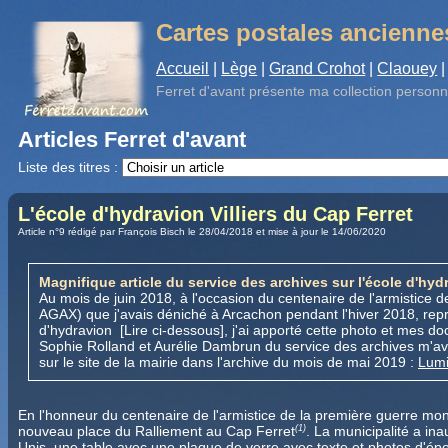
Cartes postales ancienne
Accueil
|
Lège
|
Grand Crohot
|
Claouey
|
Ferret d'avant
présente ma collection personn
Articles Ferret d'avant
Liste des titres :
L'école d'hydravion Villiers du Cap Ferret
Article n°9 rédigé par François Bisch le 28/04/2018 et mise à jour le 14/06/2020
Magnifique article du service des archives sur l'école d'hydr
Au mois de juin 2018, à l'occasion du centenaire de l'armistice 
AGAX) que j'avais déniché à Arcachon pendant l'hiver 2018, repré
d'hydravion [
Lire ci-dessous], j'ai apporté cette photo et mes 
Sophie Rolland et Aurélie Dambrun du service des archives m'avaie
sur le site de la mairie dans l'archive du mois de mai 2019 :
Lumi
En l'honneur du centenaire de l'armistice de la première guerre mon
nouveau place du Ralliement au Cap Ferret
. La municipalité a in
(1)
Unis,
une table avec une plaque de verre avec texte et photos d'ép