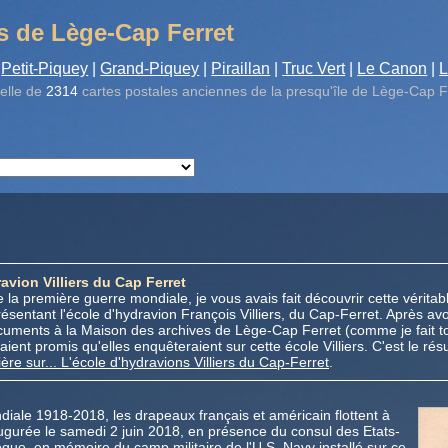
s de Lège-Cap Ferret
Petit-Piquey
|
Grand-Piquey
|
Piraillan
|
Truc Vert
|
Le Canon
|
L
elle de
2314
cartes postales anciennes de la presqu'île de Lège-Cap F
avion Villiers du Cap Ferret
de la première guerre mondiale, je vous avais fait découvrir cette vérit
sentant l'école d'hydravion François Villiers, du Cap-Ferret. Après avo
documents à la Maison des archives de Lège-Cap Ferret (comme je fait to
nt promis qu'elles enquêteraient sur cette école Villiers. C'est le résu
ère sur... L'école d'hydravions Villiers du Cap-Ferret
.
diale 1918-2018, les drapeaux français et américain flottent à
augurée le samedi 2 juin 2018, en présence du consul des Etats-
oque
, en mémoire du camp militaire de l'U.S. Navy installé sur ce