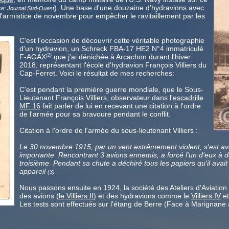
). Une base d'une douzaine d'hydravions avec
ce:
Journal Sud-Ouest
t l'armistice de novembre pour empêcher le ravitaillement par les
C'est l'occasion de découvrir cette véritable photographie
d'un hydravion, un Schreck FBA-17 HE2 N°4 immatriculé
F-AGAX
que j'ai dénichée à Arcachon durant l'hiver
(2)
2018, représentant l'école d'hydravion François Villiers du
Cap-Ferret. Voici le résultat de mes recherches:
C'est pendant la première guerre mondiale, que le Sous-
Lieutenant François Villiers, observateur dans
l'escadrille
MF 16
fait parler de lui en recevant une citation à l'ordre
de l'armée pour sa bravoure pendant le conflit.
Citation à l'ordre de l'armée du sous-lieutenant Villiers :
Le 30 novembre 1915, par un vent extrêmement violent, s'est av
importante. Rencontrant 3 avions ennemis, a forcé l'un d'eux à d
troisième. Pendant sa chute a déchiré tous les papiers qu'il avait s
appareil
(3)
Nous passons ensuite en 1924, la société des Ateliers d'Aviation 
des avions (
le Villiers II
) et des hydravions comme le
Villiers IV
et
Les tests sont effectués sur l'étang de Berre (Face à Marignane à