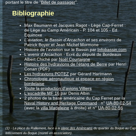
portant le titre de "
Billet de passager
".
Bibliographie
Max Baumann et Jacques Ragot - Lège Cap-Ferret :
de Lège au Camp Américain - P. 104 et 105 - Ed.
Equinoxe
L'aviation, le Bassin d'Arcachon et ses environs
de
Patrick Boyer et Jean Michel Mormone
Histoire de l'aviation sur le Bassin par
Infobassin.com
L'avenir d'Arcachon - Ecrit du député de Bordeaux
Albert Chiché par
Noël Courtaigne
Histoire des hydravions de l'étang de Berre
par Henri
Conan (PDF)
Les hydravions POTEZ
par Gérard Hartmann
Chronologie aéronautique et espace en région
bordelaise
Toute la production d'avions Villiers
L'escadrille MF 16
par Denis Albin
2 photos de la base américaine du Cap Ferret par la
Naval History and Heritage Command
: n°
UA-80-02-54
(avec la
villa Madeleine
à droite) et n°
UA-80-02-56
(1) - La place du Ralliement, face à la
plage des Américains
du quartier du Boque au Cap-F
lotissement du Boque (monté en association).