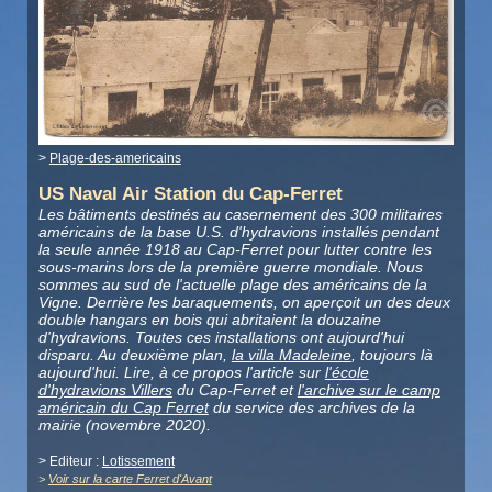
>
Plage-des-americains
US Naval Air Station du Cap-Ferret
Les bâtiments
destinés au casernement des 300 militaires
américains de la base U.S. d'hydravions installés pendant
la seule année 1918 au Cap-Ferret pour lutter contre les
sous-marins lors de la première guerre mondiale. Nous
sommes au sud de l'actuelle plage des américains de la
Vigne. Derrière les baraquements, on aperçoit un des deux
double hangars en bois qui abritaient la douzaine
d'hydravions. Toutes ces installations ont aujourd'hui
disparu. Au deuxième plan,
la villa Madeleine
, toujours là
aujourd'hui. Lire, à ce propos l'article sur
l'école
d'hydravions Villers
du Cap-Ferret et
l'archive sur le camp
américain du Cap Ferret
du service des archives de la
mairie (novembre 2020).
> Editeur :
Lotissement
>
Voir sur la carte Ferret d'Avant