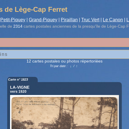
s de Lège-Cap Ferret
Petit-Piquey
|
Grand-Piquey
|
Piraillan
|
Truc Vert
|
Le Canon
|
L
elle de
2314
cartes postales anciennes de la presqu'île de Lège-Cap F
12 cartes postales ou photos répertorièes
Tri par date :
↓
/
↑
Carte n° 1823
LA-VIGNE
vers 1920