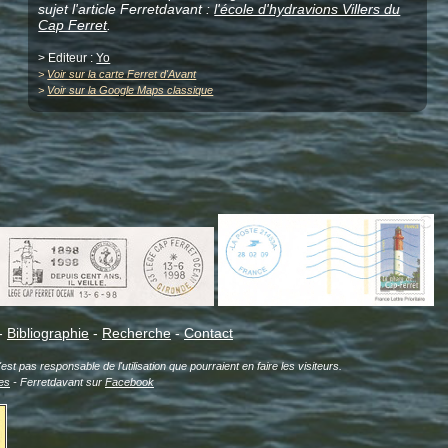
sujet l'article Ferretdavant :
l'école d'hydravions Villers du
Cap Ferret
.
> Editeur :
Yo
>
Voir sur la carte Ferret d'Avant
>
Voir sur la Google Maps classique
-
Bibliographie
-
Recherche
-
Contact
est pas responsable de l'utilisation que pourraient en faire les visiteurs.
es
- Ferretdavant sur
Facebook