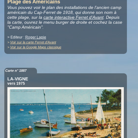
Plage des Américains
Vous pouvez voir le plan des installations de l'ancien camp
américain du Cap-Ferret de 1918, qui donne son nom à
cette plage, sur la
carte interactive Ferret d'Avant
. Depuis
la carte, ouvrez le menu burger de droite et cochez la case
"Camp Américain".
> Editeur :
Roger Lapie
>
Voir sur la carte Ferret d'Avant
>
Voir sur la Google Maps classique
Carte n° 1887
LA-VIGNE
vers 1975