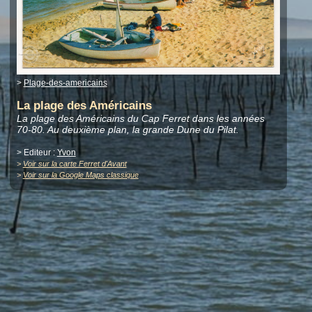
>
Plage-des-americains
La plage des Américains
La plage des Américains du Cap Ferret dans les années
70-80. Au deuxième plan, la grande Dune du Pilat.
> Editeur :
Yvon
>
Voir sur la carte Ferret d'Avant
>
Voir sur la Google Maps classique