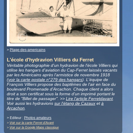
>
Plage-des-americains
L'école d'hydravion Villiers du Ferret
Véritable photographie d'un hydravion de l'école Villiers qui
utilise les hangars d'aviation du Cap-Ferret laissés vacants
par les Américains après l'armistice de novembre 1918
(
voir la carte postale n°279 des hangars
). L'équipe de
François Villiers propose des baptêmes de l'air en face du
boulevard Promenade d'Arcachon. Chaque client a alors
droit a son certificat sous la forme d'un imprimé portant le
titre de "Billet de passager". >>
Lire l'article Ferretdavant
.
Voir aussi les hydravions
sur l'étang de Cazaux
et
à
Arcachon
.
> Editeur :
Photos amateurs
>
Voir sur la carte Ferret d'Avant
>
Voir sur la Google Maps classique