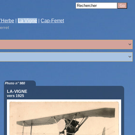
'Herbe
|
La Vigne
|
Cap-Ferret
erret
Photo n° 980
LA-VIGNE
vers 1925