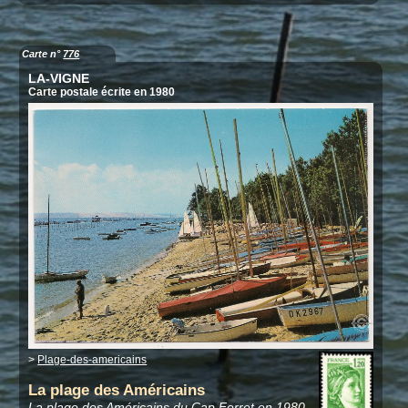
Carte n°
776
LA-VIGNE
Carte postale écrite en 1980
>
Plage-des-americains
La plage des Américains
La plage des Américains du Cap Ferret en 1980.