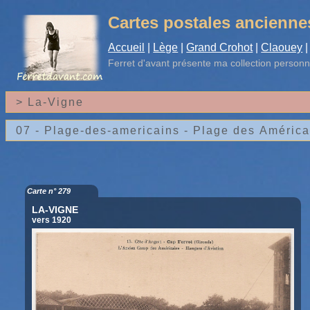
Cartes postales ancienne
Accueil
|
Lège
|
Grand Crohot
|
Claouey
|
Ferret d'avant
présente ma collection personn
Carte n° 279
LA-VIGNE
vers 1920