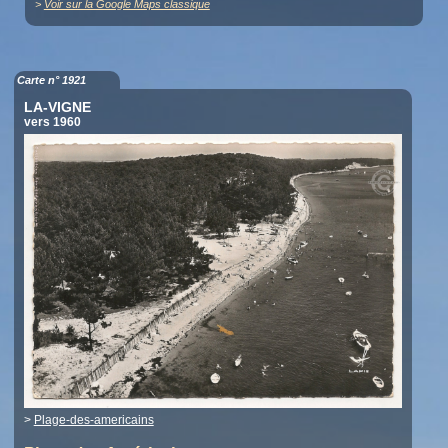
>
Voir sur la Google Maps classique
Carte n° 1921
LA-VIGNE
vers 1960
>
Plage-des-americains