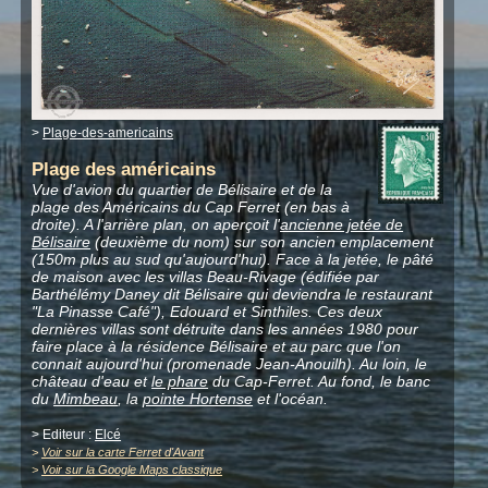
>
Plage-des-americains
Plage des américains
Vue d'avion du quartier de Bélisaire et de la
plage des Américains du Cap Ferret (en bas à
droite). A l'arrière plan, on aperçoit l'
ancienne jetée de
Bélisaire
(deuxième du nom) sur son ancien emplacement
(150m plus au sud qu'aujourd'hui). Face à la jetée, le pâté
de maison avec les villas Beau-Rivage (édifiée par
Barthélémy Daney dit Bélisaire qui deviendra le restaurant
"La Pinasse Café"), Edouard et Sinthiles. Ces deux
dernières villas sont détruite dans les années 1980 pour
faire place à la résidence Bélisaire et au parc que l'on
connait aujourd'hui (promenade Jean-Anouilh). Au loin, le
château d'eau et
le phare
du Cap-Ferret. Au fond, le banc
du
Mimbeau
, la
pointe Hortense
et l'océan.
> Editeur :
Elcé
>
Voir sur la carte Ferret d'Avant
>
Voir sur la Google Maps classique