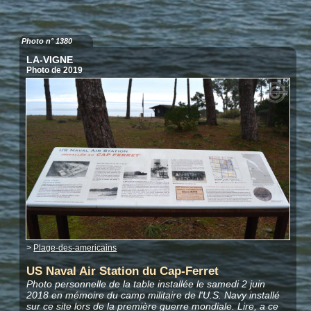
Photo n° 1380
LA-VIGNE
Photo de 2019
>
Plage-des-americains
US Naval Air Station du Cap-Ferret
Photo personnelle de la table installée le samedi 2 juin
2018 en mémoire du camp militaire de l'U.S. Navy installé
sur ce site lors de la première guerre mondiale. Lire, a ce