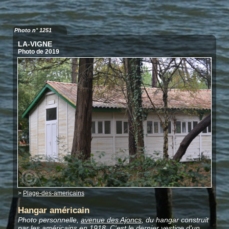
Photo n° 1251
LA-VIGNE
Photo de 2019
>
Plage-des-americains
Hangar américain
Photo personnelle,
avenue des Ajoncs
, du hangar construit
par les américains en 1918. C'est le dernier vestige d'un