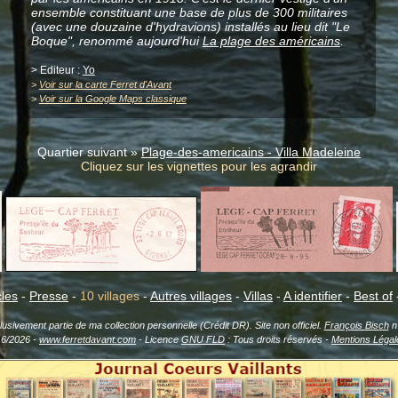
ensemble constituant une base de plus de 300 militaires
(avec une douzaine d'hydravions) installés au lieu dit "Le
Boque", renommé aujourd'hui
La plage des américains
.
> Editeur :
Yo
>
Voir sur la carte Ferret d'Avant
>
Voir sur la Google Maps classique
Quartier suivant »
Plage-des-americains - Villa Madeleine
Cliquez sur les vignettes pour les agrandir
cles
-
Presse
-
10 villages
-
Autres villages
-
Villas
-
A identifier
-
Best of
sivement partie de ma collection personnelle (Crédit DR). Site non officiel.
François Bisch
n'
16/2026 -
www.ferretdavant.com
- Licence
GNU FLD
: Tous droits réservés -
Mentions Légal