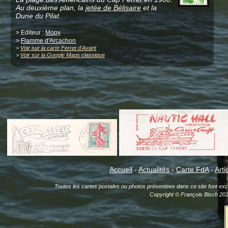
Au deuxième plan, la
jetée de Bélisaire
et la
Dune du Pilat.
> Editeur :
Mopy
>
Flamme d'Arcachon
>
Voir sur la carte Ferret d'Avant
>
Voir sur la Google Maps classique
Accueil
-
Actualités
-
Carte FdA
-
Arti
Toutes les cartes postales ou photos présentées dans ce site font exclu
Copyright © François Bisch 20