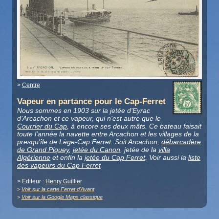
>
Centre
Vapeur en partance pour le Cap-Ferret
Nous sommes en 1903 sur la jetée d'Eyrac
d'Arcachon et ce vapeur, qui n'est autre que le
Courrier du Cap
, à encore ses deux mâts. Ce bateau faisait
toute l'année la navette entre Arcachon et les villages de la
presqu'île de Lège-Cap Ferret. Soit Arcachon,
débarcadère
de Grand Piquey
,
jetée du Canon
, jetée de la
villa
Algérienne
et enfin la
jetée du Cap Ferret
. Voir aussi la
liste
des vapeurs du Cap Ferret
> Editeur :
Henry Guillier
>
Voir sur la carte Ferret d'Avant
>
Voir sur la Google Maps classique