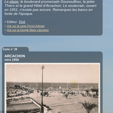
La
plage
, le boulevard promenade Gounouilhou, la jetée
Thiers et le grand Hôtel d'Arcachon. Le souterrain, ouvert
en 1951, n'existe pas encore. Remarquez les bancs en
fonte de l'époque.
> Editeur :
Elcé
>
Voir sur la carte Ferret d'Avant
>
Voir sur la Google Maps classique
Carte n° 25
ARCACHON
vers 1950