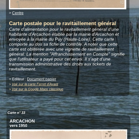
>
Centre
Carte postale pour le ravitaillement général
Carte d'alimentation pour le ravitaillement général d'une
habitante d'Arcachon établie par la mairie d'Arcachon et
envoyée à la mairie du Puy (Haute-Loire). Cette carte
comporte au dos sa fiche de contrôle. A noter que cette
carte est oblitérée avec une vignette de ravitaillement
général. La mention "Affranchissement en Compte" signifie
que l'utilisateur a payé pour cet envoi. Il s'agit d'une
transmission administrative des droits aux tickets de
ravitaillement.
> Editeur :
Document papier
>
Voir sur la carte Ferret d'Avant
>
Voir sur la Google Maps classique
Carte n° 33
ARCACHON
vers 1950