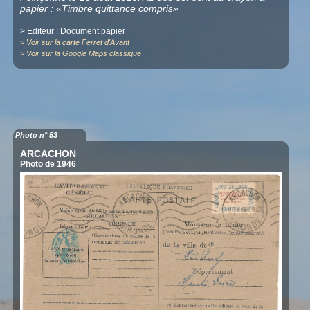
papier : «Timbre quittance compris»
> Editeur :
Document papier
>
Voir sur la carte Ferret d'Avant
>
Voir sur la Google Maps classique
Photo n° 53
ARCACHON
Photo de 1946