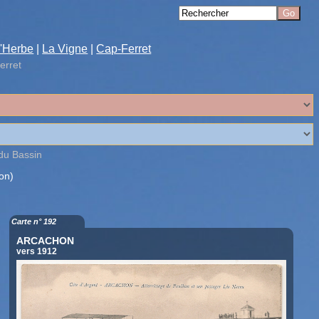
'Herbe
|
La Vigne
|
Cap-Ferret
erret
 du Bassin
on)
Carte n° 192
ARCACHON
vers 1912