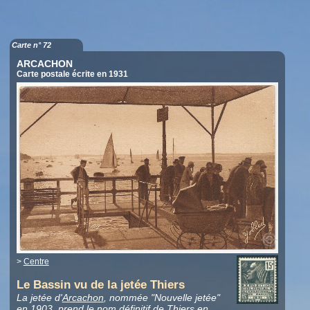
Carte n° 72
ARCACHON
Carte postale écrite en 1931
>
Centre
Le Bassin vu de la jetée Thiers
La jetée d'
Arcachon
, nommée "Nouvelle jetée"
en 1903, prend le nom définitif de Thiers en