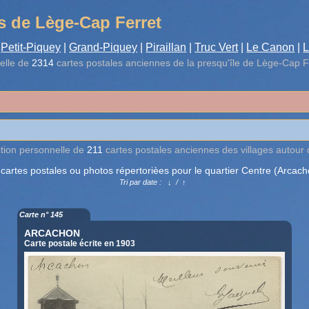
s de Lège-Cap Ferret
Petit-Piquey
|
Grand-Piquey
|
Piraillan
|
Truc Vert
|
Le Canon
|
L
elle de
2314
cartes postales anciennes de la presqu'île de Lège-Cap F
ction personnelle de
211
cartes postales anciennes des villages autour
 cartes postales ou photos répertorièes pour le quartier Centre (Arcach
Tri par date :
↓
/
↑
Carte n° 145
ARCACHON
Carte postale écrite en 1903