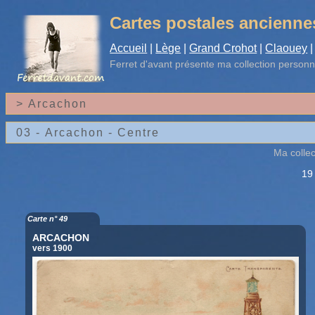
Cartes postales ancienne
Accueil
|
Lège
|
Grand Crohot
|
Claouey
|
Ferret d'avant
présente ma collection personn
Ma colle
19
Carte n° 49
ARCACHON
vers 1900