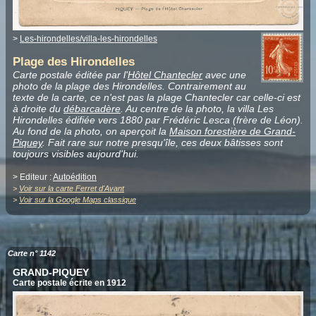
>
Les-hirondelles/villa-les-hirondelles
Plage des Hirondelles
Carte postale éditée par l'
Hôtel Chantecler
avec une
photo de la plage des Hirondelles. Contrairement au
texte de la carte, ce n'est pas la plage Chantecler car celle-ci est
à droite du
débarcadère
. Au centre de la photo, la villa Les
Hirondelles édifiée vers 1880 par Frédéric Lesca (frère de Léon).
Au fond de la photo, on aperçoit la
Maison forestière de Grand-
Piquey
. Fait rare sur notre presqu'île, ces deux bâtisses sont
toujours visibles aujourd'hui.
> Editeur :
Autoédition
>
Voir sur la carte Ferret d'Avant
>
Voir sur la Google Maps classique
Carte n° 1142
GRAND-PIQUEY
Carte postale écrite en 1912