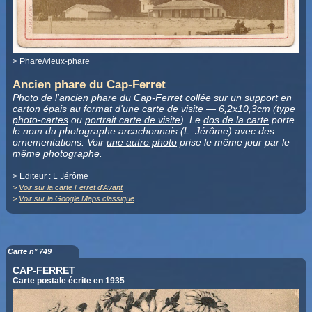
>
Phare/vieux-phare
Ancien phare du Cap-Ferret
Photo de l'ancien phare du Cap-Ferret collée sur un support en
carton épais au format d'une carte de visite — 6,2x10,3cm (type
photo-cartes
ou
portrait carte de visite
). Le
dos de la carte
porte
le nom du photographe arcachonnais (L. Jérôme) avec des
ornementations. Voir
une autre photo
prise le même jour par le
même photographe.
> Editeur :
L Jérôme
>
Voir sur la carte Ferret d'Avant
>
Voir sur la Google Maps classique
Carte n° 749
CAP-FERRET
Carte postale écrite en 1935