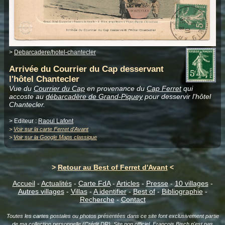
>
Debarcadere/hotel-chantecler
Arrivée du Courrier du Cap desservant
l'hôtel Chantecler
Vue du
Courrier du Cap
en provenance du
Cap Ferret
qui
accoste au
débarcadère de Grand-Piquey
pour desservir l'hôtel
Chantecler.
> Editeur :
Raoul Lafont
>
Voir sur la carte Ferret d'Avant
>
Voir sur la Google Maps classique
>
Retour au Best of Ferret d'Avant
<
Accueil
-
Actualités
-
Carte FdA
-
Articles
-
Presse
-
10 villages
-
Autres villages
-
Villas
-
A identifier
-
Best of
-
Bibliographie
-
Recherche
-
Contact
Toutes les cartes postales ou photos présentées dans ce site font exclusivement partie
de ma collection personnelle (Crédit DR). Site non officiel.
François Bisch
n'est pas