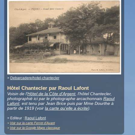
>
Debarcadere/hotel-chantecler
Hôtel Chantecler par Raoul Lafont
Voisin de l'
Hôtel de la Côte d'Argent
, l'hôtel Chantecler,
photographié ici par le photographe arcachonnais
Raoul
Lafont
, est tenu par Jean Brice puis par Mme Dourthe à
partir de 1919 (voir
la carte qu'elle a écrite
).
> Editeur :
Raoul Lafont
>
Voir sur la carte Ferret d'Avant
>
Voir sur la Google Maps classique