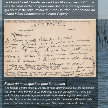
Le Grand Hôtel Chantecler de Grand-Piquey vers 1935. Le
dos de cette carte comporte une des rare correspondance
qui nous reste aujourd'hui de Mme Dourthe, propriétaire du
Grand Hôtel Chantecler de Grand-Piquey :
Extrait du texte que l'on peut lire au dos :
« Je répond à votre lettre du 23 mai et vous informe que le prix de ma pension
est de 45 francs par jour et par personne vue sur la plage et 40 francs sur
forêt. Voici le menu de la pension à midi : hors d'œuvre, poisson ou œufs,
viandes, légume et dessert tous les jours variés. Le matin, café au lait, pain,
beurre. Boisson et service non compris. Soir, même nombre de plats. »