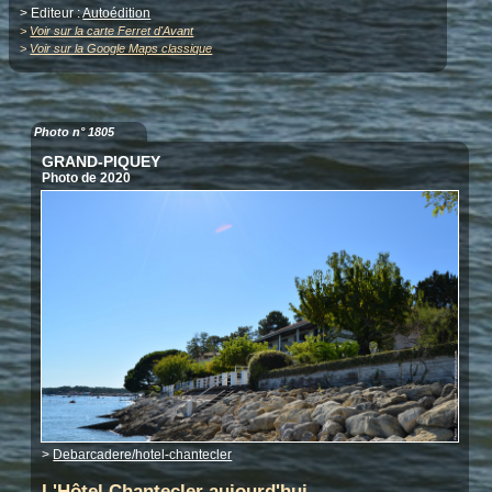
> Editeur :
Autoédition
>
Voir sur la carte Ferret d'Avant
>
Voir sur la Google Maps classique
Photo n° 1805
GRAND-PIQUEY
Photo de 2020
>
Debarcadere/hotel-chantecler
L'Hôtel Chantecler aujourd'hui