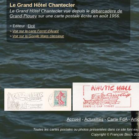
Le Grand Hôtel Chantecler
Le Grand Hôtel Chantecler vue depuis le
débarcadère de
Grand-Piquey
sur une carte postale écrite en août 1956.
> Editeur :
Elcé
>
Voir sur la carte Ferret d'Avant
>
Voir sur la Google Maps classique
Accueil
-
Actualités
-
Carte FdA
-
Arti
Toutes les cartes postales ou photos présentées dans ce site font exclu
Copyright © François Bisch 20