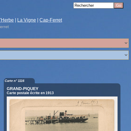
'Herbe
|
La Vigne
|
Cap-Ferret
erret
Carte n° 1116
GRAND-PIQUEY
Carte postale écrite en 1913