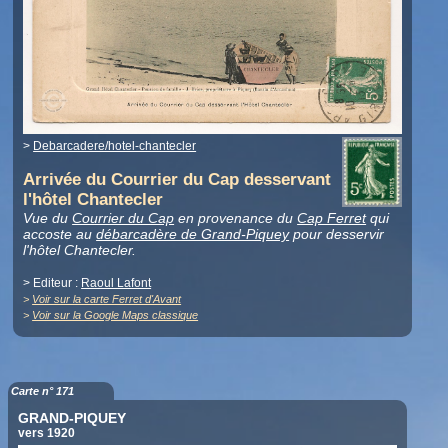
>
Debarcadere/hotel-chantecler
Arrivée du Courrier du Cap desservant
l'hôtel Chantecler
Vue du
Courrier du Cap
en provenance du
Cap Ferret
qui
accoste au
débarcadère de Grand-Piquey
pour desservir
l'hôtel Chantecler.
> Editeur :
Raoul Lafont
>
Voir sur la carte Ferret d'Avant
>
Voir sur la Google Maps classique
Carte n° 171
GRAND-PIQUEY
vers 1920