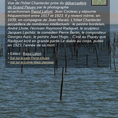
Vue de l'hôtel Chantecler prise du
débarcadère
de Grand Piquey
par le photographe
arcachonnais
Raoul Lafont
. Jean Cocteau y séjourne
fréquemment entre 1917 et 1923. Il y revient même, en
1939, en compagnie de Jean Marais. L'hôtel Chantecler
accueillera de nombreux intellectuels : le peintre bordelais,
André Lhote, l'écrivain Raymond Radiguet, le sculpteur
Jacques Lipchitz, le comédien Pierre Bertin, le compositeur
Georges Auric, le peintre Jean Hugo... C'est au Piquey que
Radiguet écrit en grande partie Le diable au corps, publié
en 1923, l'année de sa mort.
> Editeur :
Raoul Lafont
>
Voir sur la carte Ferret d'Avant
>
Voir sur la Google Maps classique