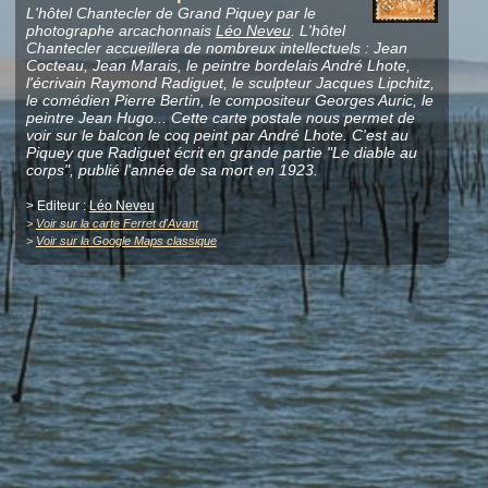
L'hôtel Chantecler de Grand Piquey par le
photographe arcachonnais
Léo Neveu
. L'hôtel
Chantecler accueillera de nombreux intellectuels : Jean
Cocteau, Jean Marais, le peintre bordelais André Lhote,
l'écrivain Raymond Radiguet, le sculpteur Jacques Lipchitz,
le comédien Pierre Bertin, le compositeur Georges Auric, le
peintre Jean Hugo... Cette carte postale nous permet de
voir sur le balcon le coq peint par André Lhote. C'est au
Piquey que Radiguet écrit en grande partie "Le diable au
corps", publié l'année de sa mort en 1923.
> Editeur :
Léo Neveu
>
Voir sur la carte Ferret d'Avant
>
Voir sur la Google Maps classique