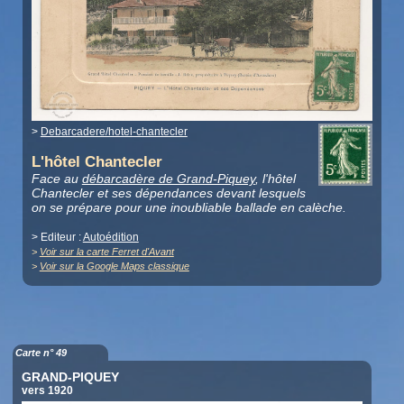
>
Debarcadere/hotel-chantecler
L'hôtel Chantecler
Face au
débarcadère de Grand-Piquey
, l'hôtel
Chantecler et ses dépendances devant lesquels
on se prépare pour une inoubliable ballade en calèche.
> Editeur :
Autoédition
>
Voir sur la carte Ferret d'Avant
>
Voir sur la Google Maps classique
Carte n° 49
GRAND-PIQUEY
vers 1920