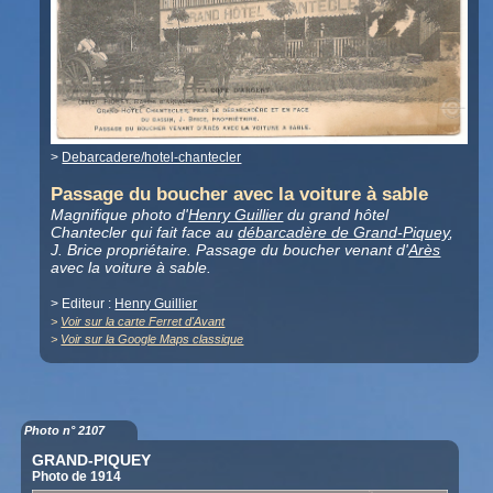
>
Debarcadere/hotel-chantecler
Passage du boucher avec la voiture à sable
Magnifique photo d'
Henry Guillier
du grand hôtel
Chantecler qui fait face au
débarcadère de Grand-Piquey
,
J. Brice propriétaire. Passage du boucher venant d'
Arès
avec la voiture à sable.
> Editeur :
Henry Guillier
>
Voir sur la carte Ferret d'Avant
>
Voir sur la Google Maps classique
Photo n° 2107
GRAND-PIQUEY
Photo de 1914