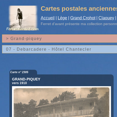
Cartes postales ancienne
Accueil
|
Lège
|
Grand Crohot
|
Claouey
|
Ferret d'avant
présente ma collection personn
Carte n° 2305
GRAND-PIQUEY
vers 1910