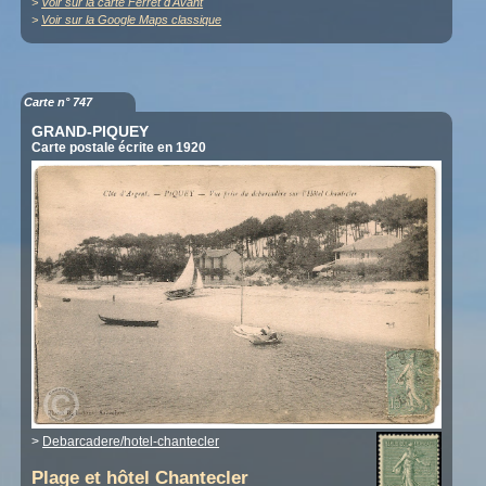
>
Voir sur la carte Ferret d'Avant
>
Voir sur la Google Maps classique
Carte n° 747
GRAND-PIQUEY
Carte postale écrite en 1920
>
Debarcadere/hotel-chantecler
Plage et hôtel Chantecler