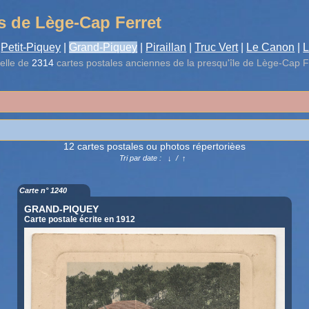
s de Lège-Cap Ferret
Petit-Piquey
|
Grand-Piquey
|
Piraillan
|
Truc Vert
|
Le Canon
|
L
elle de
2314
cartes postales anciennes de la presqu'île de Lège-Cap F
12 cartes postales ou photos répertorièes
Tri par date :
↓
/
↑
Carte n° 1240
GRAND-PIQUEY
Carte postale écrite en 1912