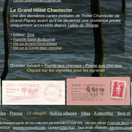
>
Debarcadere/hotel-chantecler
Le Grand Hôtel Chantecler
Une des dernières cartes postales de l'hôtel Chantecler de
Grand-Piquey avant qu'il ne devienne une résidence privée
uniquement accessible depuis
l'allée du Rivage
.
> Editeur :
Elcé
>
Flamme Salon du Bourget
>
Voir sur la carte Ferret d'Avant
>
Voir sur la Google Maps classique
Quartier suivant »
Pointe-aux-chevaux - Pointe aux chevaux
Cliquez sur les vignettes pour les agrandir
cles
-
Presse
-
10 villages
-
Autres villages
-
Villas
-
A identifier
-
Best of
sivement partie de ma collection personnelle (Crédit DR). Site non officiel.
François Bisch
n'
16/2026 -
www.ferretdavant.com
- Licence
GNU FLD
: Tous droits réservés -
Mentions Légal