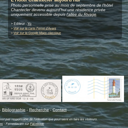
Photo personnelle prise au mois de septembre de l'hôtel
Chantecler devenu aujourd'hui une résidence privée
uniquement accessible depuis
l'allée du Rivage
.
> Editeur :
Yo
>
Voir sur la carte Ferret d'Avant
>
Voir sur la Google Maps classique
-
Bibliographie
-
Recherche
-
Contact
est pas responsable de l'utilisation que pourraient en faire les visiteurs.
es
- Ferretdavant sur
Facebook