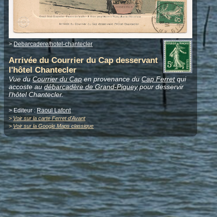
>
Debarcadere/hotel-chantecler
Arrivée du Courrier du Cap desservant
l'hôtel Chantecler
Vue du
Courrier du Cap
en provenance du
Cap Ferret
qui
accoste au
débarcadère de Grand-Piquey
pour desservir
l'hôtel Chantecler.
> Editeur :
Raoul Lafont
>
Voir sur la carte Ferret d'Avant
>
Voir sur la Google Maps classique