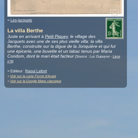
>
Les-jacquets
La villa Berthe
Juste en arrivant à
Petit Piquey
, le village des
Jacquets avec une de ses plus vieille villa: la villa
Berthe, construite sur la digue de la Jonquière et qui fut
une épicerie, une buvette et un tabac tenus par Maria
Condom, dont le mari était facteur
[Source : Luc Dupuyoo -
Livre
.
n°8
]
> Editeur :
Raoul Lafont
>
Voir sur la carte Ferret d'Avant
>
Voir sur la Google Maps classique