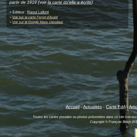
partir de 1919 (voir
la carte qu'elle a écrite
).
> Editeur :
Raoul Lafont
>
Voir sur la carte Ferret d'Avant
>
Voir sur la Google Maps classique
Accueil
-
Actualités
-
Carte FdA
-
Arti
Toutes les cartes postales ou photos présentées dans ce site font exclu
Copyright © François Bisch 20