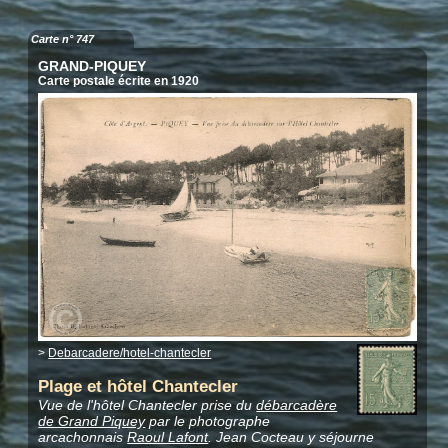
Carte n° 747
GRAND-PIQUEY
Carte postale écrite en 1920
>
Debarcadere/hotel-chantecler
Plage et hôtel Chantecler
Vue de l'hôtel Chantecler prise du
débarcadère
de Grand Piquey
par le photographe
arcachonnais
Raoul Lafont
. Jean Cocteau y séjourne