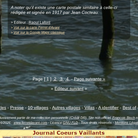
A noter qu'il existe une carte postale similaire à celle-ci
rédigée et signée en 1917 par Jean Cocteau.
> Editeur :
Raoul Lafont
>
Voir sur la carte Ferret d'Avant
>
Voir sur la Google Maps classique
Page [ 1 ]
2
3
4
-
Page suivante »
»
Editeur suivant
»
cles
-
Presse
-
10 villages
-
Autres villages
-
Villas
-
A identifier
-
Best of
sivement partie de ma collection personnelle (Crédit DR). Site non officiel.
François Bisch
n'
16/2026 -
www.ferretdavant.com
- Licence
GNU FLD
: Tous droits réservés -
Mentions Légal