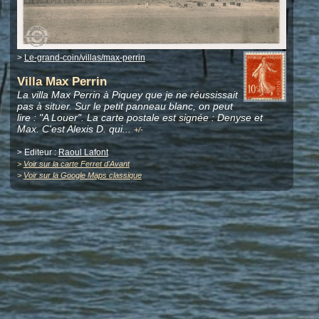
>
Le-grand-coin/villas/max-perrin
Villa Max Perrin
La villa Max Perrin à Piquey que je ne réussissait
pas à situer. Sur le petit panneau blanc, on peut
lire : "A Louer". La carte postale est signée : Denyse et
Max. C'est Alexis D. qui
.
..
+/-
> Editeur :
Raoul Lafont
>
Voir sur la carte Ferret d'Avant
>
Voir sur la Google Maps classique