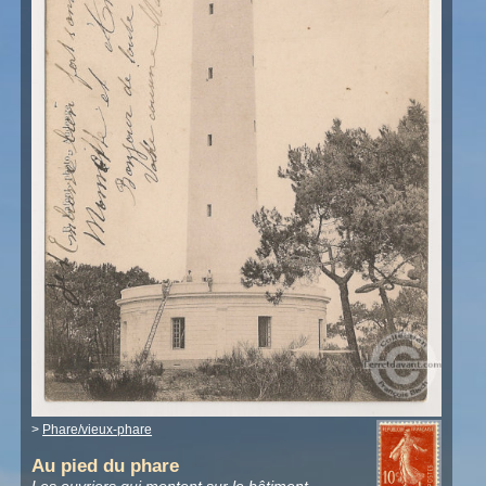
>
Phare/vieux-phare
Au pied du phare
Les ouvriers qui montent sur le bâtiment