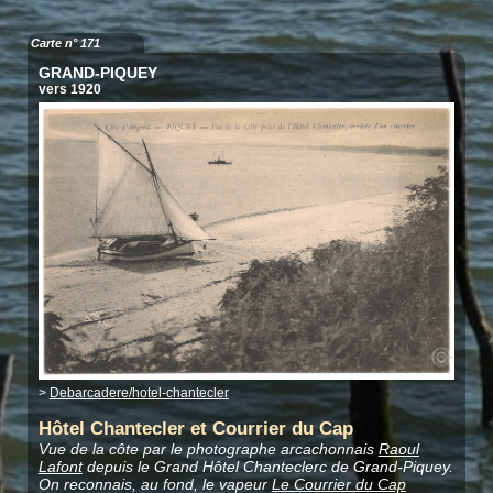
Carte n° 171
GRAND-PIQUEY
vers 1920
>
Debarcadere/hotel-chantecler
Hôtel Chantecler et Courrier du Cap
Vue de la côte par le photographe arcachonnais
Raoul
Lafont
depuis le Grand Hôtel Chanteclerc de Grand-Piquey.
On reconnais, au fond, le vapeur
Le Courrier du Cap