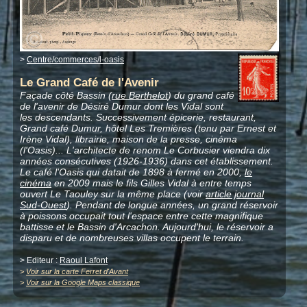
>
Centre/commerces/l-oasis
Le Grand Café de l'Avenir
Façade côté Bassin (
rue Berthelot
) du grand café
de l'avenir de Désiré Dumur dont les Vidal sont
les descendants. Successivement épicerie, restaurant,
Grand café Dumur, hôtel Les Tremières (tenu par Ernest et
Irène Vidal), librairie, maison de la presse, cinéma
(l'Oasis)... L'architecte de renom Le Corbusier viendra dix
années consécutives (1926-1936) dans cet établissement.
Le café l'Oasis qui datait de 1898 à fermé en 2000,
le
cinéma
en 2009 mais le fils Gilles Vidal à entre temps
ouvert Le Taouley sur la même place (voir
article journal
Sud-Ouest
). Pendant de longue années, un grand réservoir
à poissons occupait tout l'espace entre cette magnifique
battisse et le Bassin d'Arcachon. Aujourd'hui, le réservoir a
disparu et de nombreuses villas occupent le terrain.
> Editeur :
Raoul Lafont
>
Voir sur la carte Ferret d'Avant
>
Voir sur la Google Maps classique