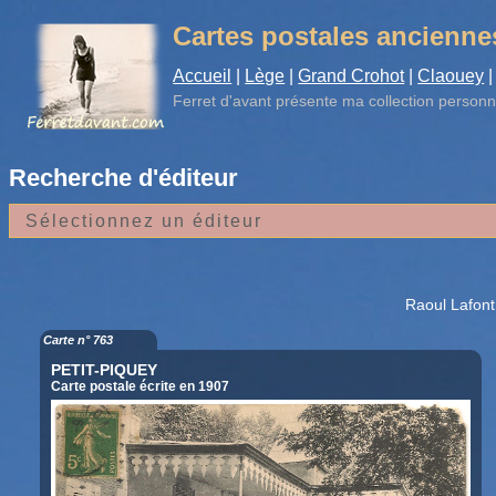
Cartes postales ancienne
Accueil
|
Lège
|
Grand Crohot
|
Claouey
|
Ferret d'avant
présente ma collection personn
Recherche d'éditeur
Raoul Lafont
Carte n° 763
PETIT-PIQUEY
Carte postale écrite en 1907