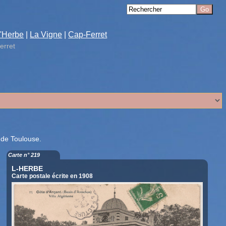
'Herbe
|
La Vigne
|
Cap-Ferret
erret
 de Toulouse.
Carte n° 219
L-HERBE
Carte postale écrite en 1908