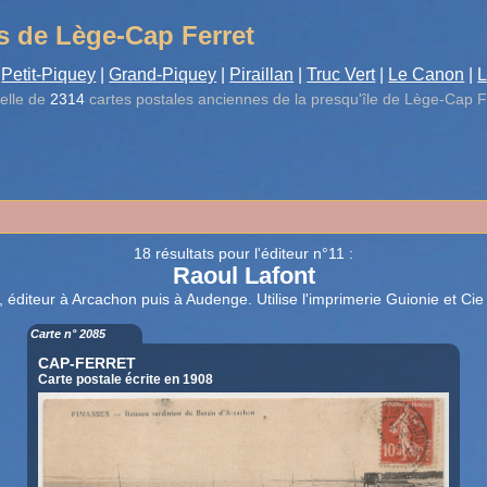
s de Lège-Cap Ferret
Petit-Piquey
|
Grand-Piquey
|
Piraillan
|
Truc Vert
|
Le Canon
|
L
elle de
2314
cartes postales anciennes de la presqu'île de Lège-Cap F
18 résultats pour l'éditeur n°11 :
Raoul Lafont
, éditeur à Arcachon puis à Audenge. Utilise l'imprimerie Guionie et Cie
Carte n° 2085
CAP-FERRET
Carte postale écrite en 1908