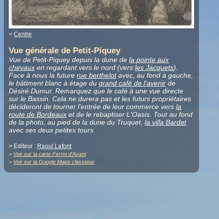
>
Centre
Vue générale de Petit-Piquey
Vue de Petit-Piquey depuis la dune de
la pointe aux
chevaux
en regardant vers le nord (vers
les Jacquets
).
Face à nous la future
rue berthelot
avec, au fond à gauche,
le bâtiment blanc à étage du
grand café de l'avenir
de
Désiré Dumur. Remarquez que le café à une vue directe
sur le Bassin. Cela ne durera pas et les futurs propriétaires
décideront de tourner l'entrée de leur commerce vers
la
route de Bordeaux
et de le rebaptiser L'Oasis. Tout au fond
de la photo, au pied de la dune du Truquet,
la villa Bardet
avec ses deux petites tours.
> Editeur :
Raoul Lafont
>
Voir sur la carte Ferret d'Avant
>
Voir sur la Google Maps classique