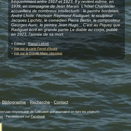
fréquemment entre 1917 et 1923. Il y revient même, en
1939, en compagnie de Jean Marais. L'hôtel Chantecler
accueillera de nombreux intellectuels : le peintre bordelais,
André Lhote, l'écrivain Raymond Radiguet, le sculpteur
Jacques Lipchitz, le comédien Pierre Bertin, le compositeur
Georges Auric, le peintre Jean Hugo... C'est au Piquey que
Radiguet écrit en grande partie Le diable au corps, publié
en 1923, l'année de sa mort.
> Editeur :
Raoul Lafont
>
Voir sur la carte Ferret d'Avant
>
Voir sur la Google Maps classique
-
Bibliographie
-
Recherche
-
Contact
est pas responsable de l'utilisation que pourraient en faire les visiteurs.
es
- Ferretdavant sur
Facebook