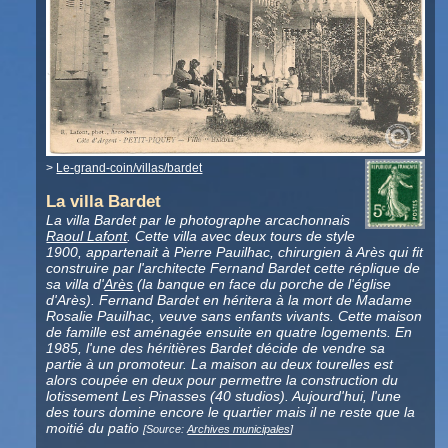
>
Le-grand-coin/villas/bardet
La villa Bardet
La villa Bardet par le photographe arcachonnais
Raoul Lafont
. Cette villa avec deux tours de style
1900, appartenait à Pierre Pauilhac, chirurgien à Arès qui fit
construire par l'architecte Fernand Bardet cette réplique de
sa villa d'
Arès
(la banque en face du porche de l'église
d'Arès). Fernand Bardet en héritera à la mort de Madame
Rosalie Pauilhac, veuve sans enfants vivants. Cette maison
de famille est aménagée ensuite en quatre logements. En
1985, l'une des héritières Bardet décide de vendre sa
partie à un promoteur. La maison au deux tourelles est
alors coupée en deux pour permettre la construction du
lotissement Les Pinasses (40 studios). Aujourd'hui, l'une
des tours domine encore le quartier mais il ne reste que la
moitié du patio
[Source:
Archives municipales
]