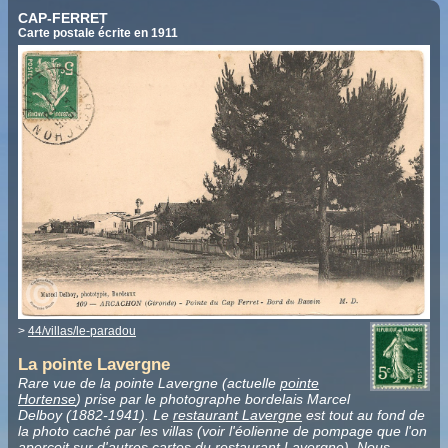
CAP-FERRET
Carte postale écrite en 1911
>
44/villas/le-paradou
La pointe Lavergne
Rare vue de la pointe Lavergne (actuelle
pointe
Hortense
) prise par le photographe bordelais Marcel
Delboy (1882-1941). Le
restaurant Lavergne
est tout au fond de
la photo caché par les villas (voir l'éolienne de pompage que l'on
aperçoit sur d'autres cartes du
restaurant Lavergne
). Nous