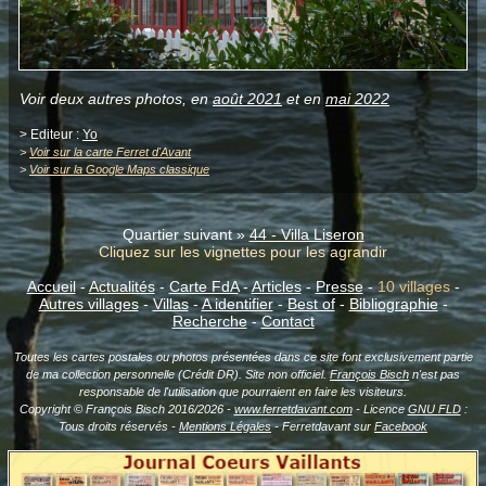
Voir deux autres photos, en
août 2021
et en
mai 2022
> Editeur :
Yo
>
Voir sur la carte Ferret d'Avant
>
Voir sur la Google Maps classique
Quartier suivant »
44 - Villa Liseron
Cliquez sur les vignettes pour les agrandir
Accueil
-
Actualités
-
Carte FdA
-
Articles
-
Presse
-
10 villages
-
Autres villages
-
Villas
-
A identifier
-
Best of
-
Bibliographie
-
Recherche
-
Contact
Toutes les cartes postales ou photos présentées dans ce site font exclusivement partie
de ma collection personnelle (Crédit DR). Site non officiel.
François Bisch
n'est pas
responsable de l'utilisation que pourraient en faire les visiteurs.
Copyright © François Bisch 2016/2026 -
www.ferretdavant.com
- Licence
GNU FLD
:
Tous droits réservés -
Mentions Légales
- Ferretdavant sur
Facebook