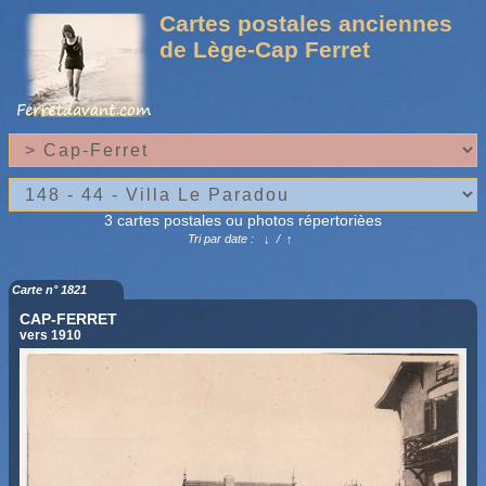
Cartes postales anciennes
de Lège-Cap Ferret
3 cartes postales ou photos répertorièes
Tri par date :
↓
/
↑
Carte n° 1821
CAP-FERRET
vers 1910