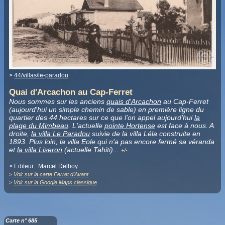
>
44/villas/le-paradou
Quai d'Arcachon au Cap-Ferret
Nous sommes sur les anciens
quais d'Arcachon
au Cap-Ferret
(aujourd'hui un simple chemin de sable) en première ligne du
quartier des 44 hectares sur ce que l'on appel aujourd'hui
la
plage du Mimbeau
. L'actuelle
pointe Hortense
est face à nous. A
droite,
la villa Le Paradou
suivie de la villa Léla construite en
1893. Plus loin, la villa Eole qui n'a pas encore fermé sa véranda
et
la villa Liseron
(actuelle Tahiti).
.
.
+/-
> Editeur :
Marcel Delboy
>
Voir sur la carte Ferret d'Avant
>
Voir sur la Google Maps classique
Carte n° 685