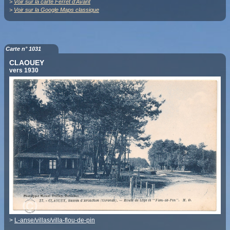
>
Voir sur la carte Ferret d'Avant
>
Voir sur la Google Maps classique
Carte n° 1031
CLAOUEY
vers 1930
>
L-anse/villas/villa-flou-de-pin