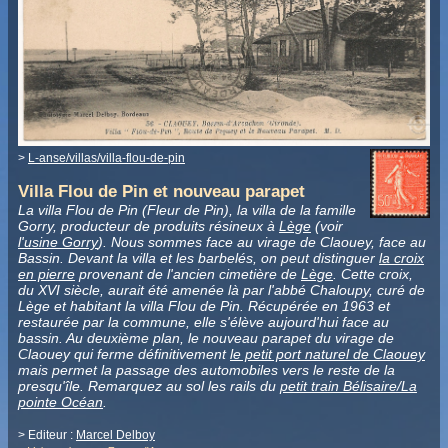
>
L-anse/villas/villa-flou-de-pin
Villa Flou de Pin et nouveau parapet
La villa Flou de Pin (Fleur de Pin), la villa de la famille
Gorry, producteur de produits résineux à
Lège
(voir
l'usine Gorry
). Nous sommes face au virage de Claouey, face au
Bassin. Devant la villa et les barbelés, on peut distinguer
la croix
en pierre
provenant de l'ancien cimetière de
Lège
. Cette croix,
du XVI siècle, aurait été amenée là par l'abbé Chaloupy, curé de
Lège et habitant la villa Flou de Pin. Récupérée en 1963 et
restaurée par la commune, elle s'élève aujourd'hui face au
bassin. Au deuxième plan, le nouveau parapet du virage de
Claouey qui ferme définitivement
le petit port naturel de Claouey
mais permet la passage des automobiles vers le reste de la
presqu'île. Remarquez au sol les rails du
petit train Bélisaire/La
pointe Océan
.
> Editeur :
Marcel Delboy