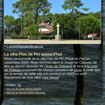
>
L-anse/villas/villa-flou-de-pin
La villa Flou de Pin aujourd'hui
Photo personnelle de la villa Flou de Pin (Fleur de Pin) en
septembre 2020. Nous sommes dans le virage de Claouey, de
dos au Bassin (quartier de
l'Anse de Claouey
) et face à
la croix
de Claouey
provenant de l'ancien cimetière de
Lège
. A noter que
sur le terrain de cette villa est construit en 2022 un petit
lotissement de trois villas (
voir photo
).
> Editeur :
Yo
>
Voir sur la carte Ferret d'Avant
>
Voir sur la Google Maps classique