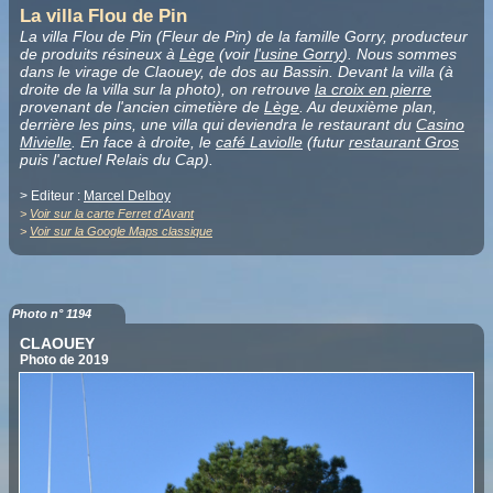
La villa Flou de Pin
La villa Flou de Pin (Fleur de Pin) de la famille Gorry, producteur
de produits résineux à
Lège
(voir
l'usine Gorry
). Nous sommes
dans le virage de Claouey, de dos au Bassin. Devant la villa (à
droite de la villa sur la photo), on retrouve
la croix en pierre
provenant de l'ancien cimetière de
Lège
. Au deuxième plan,
derrière les pins, une villa qui deviendra le restaurant du
Casino
Mivielle
. En face à droite, le
café Laviolle
(futur
restaurant Gros
puis l'actuel Relais du Cap).
> Editeur :
Marcel Delboy
>
Voir sur la carte Ferret d'Avant
>
Voir sur la Google Maps classique
Photo n° 1194
CLAOUEY
Photo de 2019