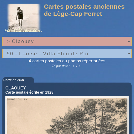
Cartes postales anciennes
de Lège-Cap Ferret
4 cartes postales ou photos répertorièes
Tri par date :
↓
/
↑
Carte n° 2199
CLAOUEY
Carte postale écrite en 1928