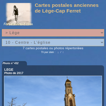
Cartes postales anciennes
de Lège-Cap Ferret
7 cartes postales ou photos répertorièes
Tri par date :
↓
/
↑
Photo n° 432
LEGE
Photo de 2017