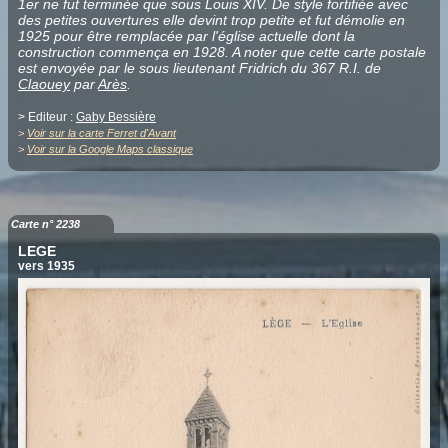
1er ne fut terminée que sous Louis XIV. De style fortifiée avec
des petites ouvertures elle devint trop petite et fut démolie en
1925 pour être remplacée par l'église actuelle dont la
construction commença en 1928. A noter que cette carte postale
est envoyée par le sous lieutenant Fridrich du 367 R.I. de
Claouey
par
Arès
.
> Editeur :
Gaby Bessière
>
Voir sur la carte Ferret d'Avant
>
Voir sur la Google Maps classique
Carte n° 2238
LEGE
vers 1935