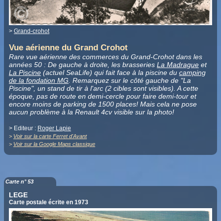
>
Grand-crohot
Vue aérienne du Grand Crohot
Rare vue aérienne des commerces du Grand-Crohot dans les
années 50 : De gauche à droite, les brasseries
La Madrague
et
La Piscine
(actuel SeaLife) qui fait face à la piscine du
camping
de la fondation MG
. Remarquez sur le côté gauche de "La
Piscine", un stand de tir à l'arc (2 cibles sont visibles). A cette
époque, pas de route en demi-cercle pour faire demi-tour et
encore moins de parking de 1500 places! Mais cela ne pose
aucun problème à la Renault 4cv visible sur la photo!
> Editeur :
Roger Lapie
>
Voir sur la carte Ferret d'Avant
>
Voir sur la Google Maps classique
Carte n° 53
LEGE
Carte postale écrite en 1973