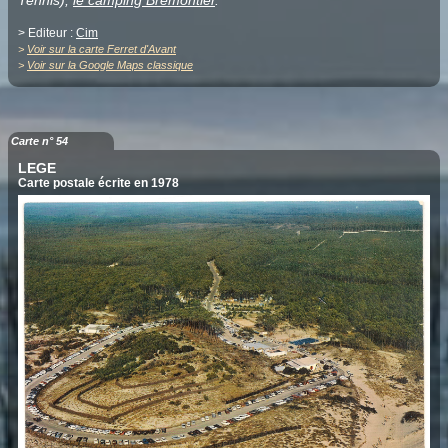
Tennis),
le camping Brémontier
.
> Editeur :
Cim
>
Voir sur la carte Ferret d'Avant
>
Voir sur la Google Maps classique
Carte n° 54
LEGE
Carte postale écrite en 1978