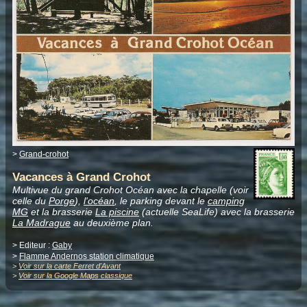
>
Grand-crohot
Vacances à Grand Crohot
Multivue du grand Crohot Océan avec la chapelle (voir
celle du
Porge
),
l'océan
, le parking devant le
camping
MG
et la brasserie
La piscine
(actuelle SeaLife) avec la brasserie
La Madrague
au deuxième plan.
> Editeur :
Gaby
>
Flamme Andernos station climatique
>
Voir sur la carte Ferret d'Avant
>
Voir sur la Google Maps classique