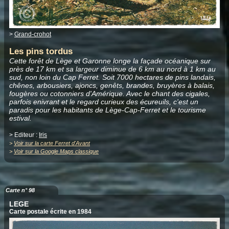
>
Grand-crohot
Les pins tordus
Cette forêt de Lège et Garonne longe la façade océanique sur
près de 17 km et sa largeur diminue de 6 km au nord à 1 km au
sud, non loin du Cap Ferret. Soit 7000 hectares de pins landais,
chênes, arbousiers, ajoncs, genêts, brandes, bruyères à balais,
fougères ou cotonniers d'Amérique. Avec le chant des cigales,
parfois enivrant et le regard curieux des écureuils, c'est un
paradis pour les habitants de Lège-Cap-Ferret et le tourisme
estival.
> Editeur :
Iris
>
Voir sur la carte Ferret d'Avant
>
Voir sur la Google Maps classique
Carte n° 98
LEGE
Carte postale écrite en 1984