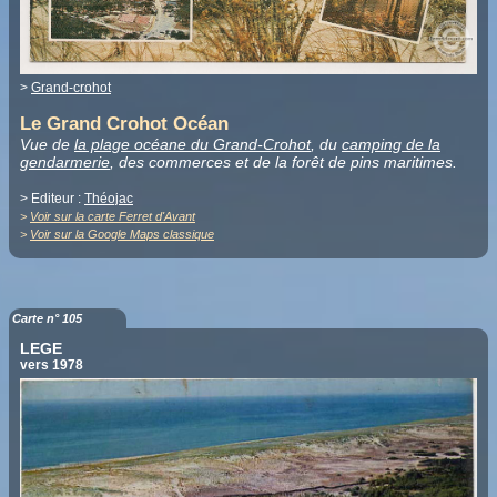
>
Grand-crohot
Le Grand Crohot Océan
Vue de
la plage océane du Grand-Crohot
, du
camping de la
gendarmerie
, des commerces et de la forêt de pins maritimes.
> Editeur :
Théojac
>
Voir sur la carte Ferret d'Avant
>
Voir sur la Google Maps classique
Carte n° 105
LEGE
vers 1978