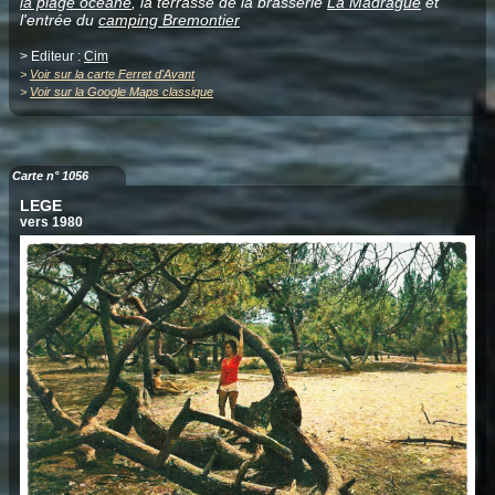
la plage océane
, la terrasse de la brasserie
La Madrague
et
l'entrée du
camping Bremontier
> Editeur :
Cim
>
Voir sur la carte Ferret d'Avant
>
Voir sur la Google Maps classique
Carte n° 1056
LEGE
vers 1980