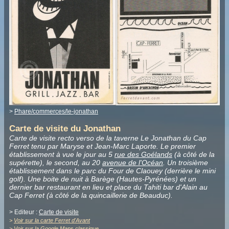
>
Phare/commerces/le-jonathan
Carte de visite du Jonathan
Carte de visite recto verso de la taverne Le Jonathan du Cap
Ferret tenu par Maryse et Jean-Marc Laporte. Le premier
établissement à vue le jour au 5
rue des Goélands
(à côté de la
supérette), le second, au 20
avenue de l'Océan
. Un troisième
établissement dans le parc du Four de Claouey (derrière le mini
golf). Une boite de nuit à Barège (Hautes-Pyrénées) et un
dernier bar restaurant en lieu et place du Tahiti bar d'Alain au
Cap Ferret (à côté de la quincaillerie de Beauduc).
> Editeur :
Carte de visite
>
Voir sur la carte Ferret d'Avant
>
Voir sur la Google Maps classique