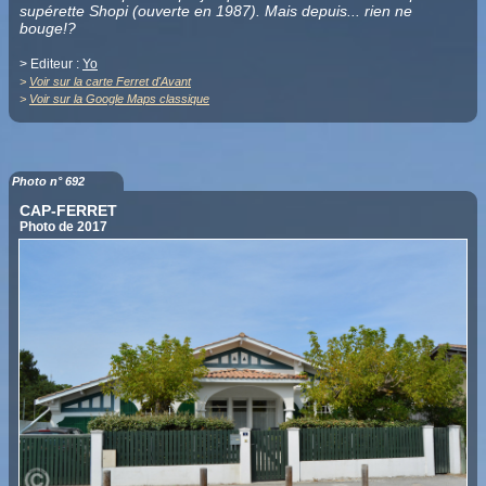
supérette Shopi (ouverte en 1987). Mais depuis... rien ne
bouge!?
> Editeur :
Yo
>
Voir sur la carte Ferret d'Avant
>
Voir sur la Google Maps classique
Photo n° 692
CAP-FERRET
Photo de 2017