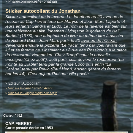
>
Phare/commerces/le-jonathan
Sticker autocollant du Jonathan
Sticker autocollant de la taverne Le Jonathan au 20 avenue de
l'océan au Cap Ferret tenu par Maryse et Jean-Marc Laporte et
leurs enfants; Sandra et Ludo. Le nom de la taverne est bien sûr
une référence au film Jonathan Livingston le goéland de Hall
Bartlett (1973), une adaptation du livre au même titre à succès
de Richard Bach. Jean-Marc parti, le 20
avenue de l'Océan
deviendra ensuite la pizzeria "Le Yaca" tenu par Joël (avant que
lui et sa femme ne s'installent au 2
rue des Rossignols
à la place
du restaurant vietnamien "Chez Trong" sous la nouvelle
enseigne "Chez Joël"). Joël parti, cela devient le restaurant "La
Pointe au Diable" tenu par la grande Coco puis enfin "La
Carène" tenu par Paulo (Paul Henri, ancien gérant du fameux
bar les 44). C'est aujourd'hui une villa privée.
> Editeur :
Autocollant
>
Voir sur la carte Ferret d'Avant
>
Voir sur la Google Maps classique
Carte n° 442
CAP-FERRET
Carte postale écrite en 1953