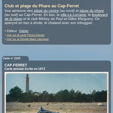
Club et plage du Phare au Cap-Ferret
Vue aérienne des
plage du centre
(au nord) et
plage du phare
(au sud) au Cap-Ferret. En bas, la
villa La Lorraine
, le
boulevard
de la plage
et le club Mickey de Paul et Gilles Marguery. On
aperçoit en bas à droite, le chaland avec son toboggan.
> Editeur :
Gabier
>
Voir sur la carte Ferret d'Avant
>
Voir sur la Google Maps classique
Carte n° 2153
CAP-FERRET
Carte postale écrite en 1973