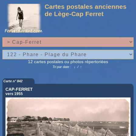
Cartes postales anciennes
de Lège-Cap Ferret
12 cartes postales ou photos répertorièes
Tri par date :
↓
/
↑
Carte n° 842
CAP-FERRET
vers 1955