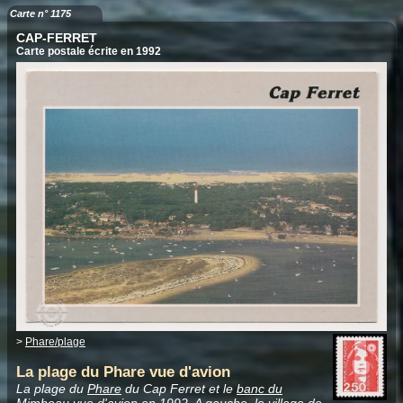
Carte n° 1175
CAP-FERRET
Carte postale écrite en 1992
>
Phare/plage
La plage du Phare vue d'avion
La plage du
Phare
du Cap Ferret et le
banc du
Mimbeau
vue d'avion en 1992. A gauche, le
village de