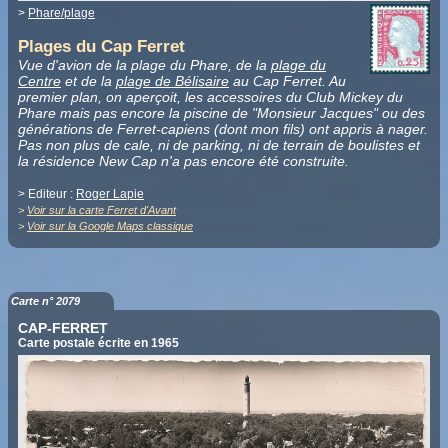
>
Phare/plage
Plages du Cap Ferret
Vue d'avion de la plage du Phare, de la
plage du
Centre
et de la
plage de Bélisaire
au Cap Ferret. Au
premier plan, on aperçoit, les accessoires du Club Mickey du
Phare mais pas encore la piscine de "Monsieur Jacques" ou des
générations de Ferret-capiens (dont mon fils) ont appris à nager.
Pas non plus de cale, ni de parking, ni de terrain de boulistes et
la résidence New Cap n'a pas encore été construite.
> Editeur :
Roger Lapie
>
Voir sur la carte Ferret d'Avant
>
Voir sur la Google Maps classique
Carte n° 2079
CAP-FERRET
Carte postale écrite en 1965