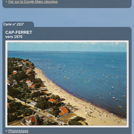
>
Voir sur la Google Maps classique
Carte n° 2117
CAP-FERRET
vers 1970
>
Phare/plage