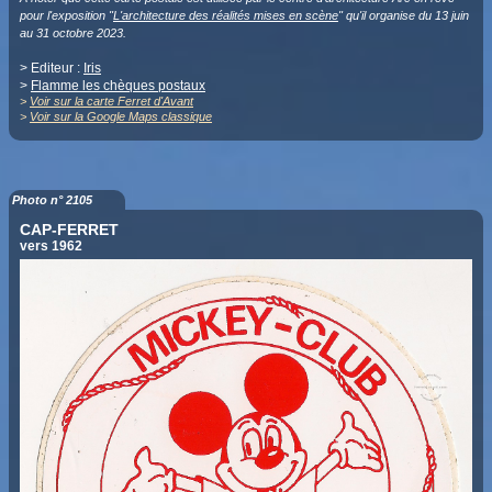
pour l'exposition "
L'architecture des réalités mises en scène
" qu'il organise du 13 juin
au 31 octobre 2023.
> Editeur :
Iris
>
Flamme les chèques postaux
>
Voir sur la carte Ferret d'Avant
>
Voir sur la Google Maps classique
Photo n° 2105
CAP-FERRET
vers 1962