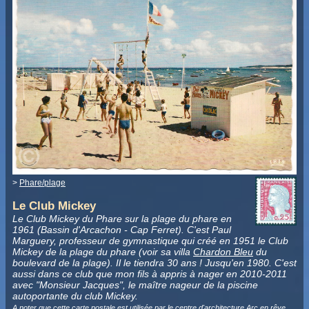
>
Phare/plage
Le Club Mickey
Le Club Mickey du Phare sur la plage du phare en
1961 (Bassin d'Arcachon - Cap Ferret). C'est Paul
Marguery, professeur de gymnastique qui créé en 1951 le Club
Mickey de la plage du phare (voir sa villa
Chardon Bleu
du
boulevard de la plage). Il le tiendra 30 ans ! Jusqu'en 1980. C'est
aussi dans ce club que mon fils à appris à nager en 2010-2011
avec "Monsieur Jacques", le maître nageur de la piscine
autoportante du club Mickey.
A noter que cette carte postale est utilisée par le centre d'architecture Arc en rêve