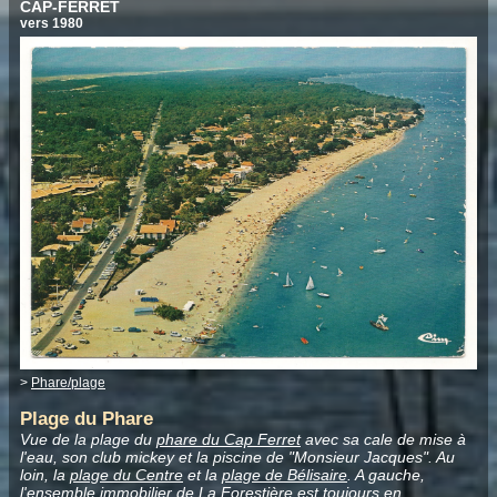
CAP-FERRET
vers 1980
>
Phare/plage
Plage du Phare
Vue de la plage du
phare du Cap Ferret
avec sa cale de mise à
l'eau, son club mickey et la piscine de "Monsieur Jacques". Au
loin, la
plage du Centre
et la
plage de Bélisaire
. A gauche,
l'ensemble immobilier de
La Forestière
est toujours en