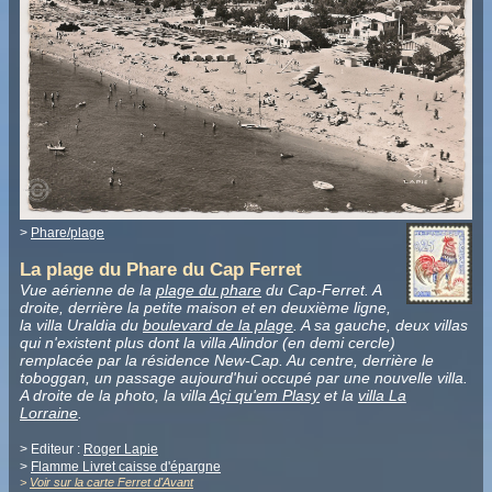
>
Phare/plage
La plage du Phare du Cap Ferret
Vue aérienne de la
plage du phare
du Cap-Ferret. A
droite, derrière la petite maison et en deuxième ligne,
la villa Uraldia du
boulevard de la plage
. A sa gauche, deux villas
qui n'existent plus dont la villa Alindor (en demi cercle)
remplacée par la résidence New-Cap. Au centre, derrière le
toboggan, un passage aujourd'hui occupé par une nouvelle villa.
A droite de la photo, la villa
Açi qu'em Plasy
et la
villa La
Lorraine
.
> Editeur :
Roger Lapie
>
Flamme Livret caisse d'épargne
>
Voir sur la carte Ferret d'Avant