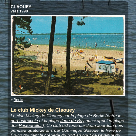
CLAOUEY
vers 1990
>
Bertic
Le club Mickey de Claouey
Le club Mickey de Claouey sur la plage de Bertic (entre le
port ostréicole
et la plage
Jane de Boy
aussi appelée plage
des
Pastourelles
). Ce club est tenu par Jean Jourdian puis
pendant quatorze ans par Dominique Gasque, le frère de
Bruno qui tient la crêperie du port au bout de
l'avenue du