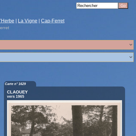
'Herbe
|
La Vigne
|
Cap-Ferret
erret
Carte n° 1629
CLAOUEY
vers 1965