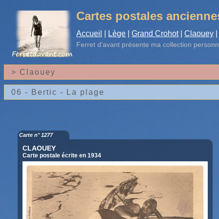
Cartes postales ancienne
Accueil
|
Lège
|
Grand Crohot
|
Claouey
|
Ferret d'avant
présente ma collection personn
Carte n° 1277
CLAOUEY
Carte postale écrite en 1934