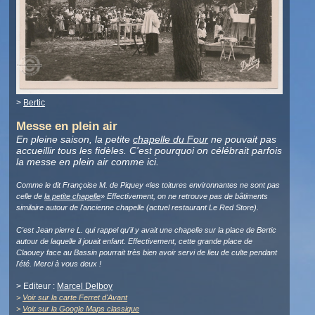
>
Bertic
Messe en plein air
En pleine saison, la petite
chapelle du Four
ne pouvait pas
accueillir tous les fidèles. C'est pourquoi on célébrait parfois
la messe en plein air comme ici.
Comme le dit Françoise M. de Piquey «les toitures environnantes ne sont pas
celle de
la petite chapelle
» Effectivement, on ne retrouve pas de bâtiments
similaire autour de l'ancienne chapelle (actuel restaurant Le Red Store).
C'est Jean pierre L. qui rappel qu'il y avait une chapelle sur la place de Bertic
autour de laquelle il jouait enfant. Effectivement, cette grande place de
Claouey face au Bassin pourrait très bien avoir servi de lieu de culte pendant
l'été. Merci à vous deux !
> Editeur :
Marcel Delboy
>
Voir sur la carte Ferret d'Avant
>
Voir sur la Google Maps classique