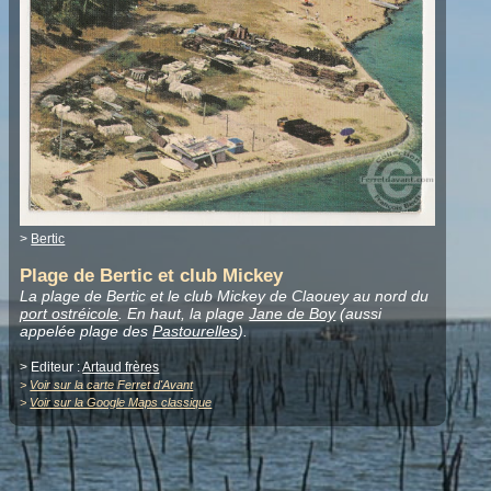
>
Bertic
Plage de Bertic et club Mickey
La plage de Bertic et le club Mickey de Claouey au nord du
port ostréicole
. En haut, la plage
Jane de Boy
(aussi
appelée plage des
Pastourelles
).
> Editeur :
Artaud frères
>
Voir sur la carte Ferret d'Avant
>
Voir sur la Google Maps classique