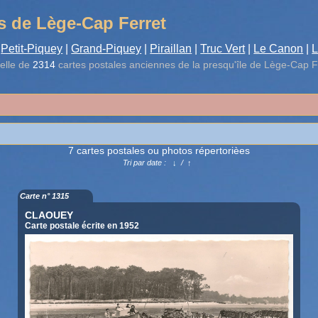
s de Lège-Cap Ferret
Petit-Piquey
|
Grand-Piquey
|
Piraillan
|
Truc Vert
|
Le Canon
|
L
elle de
2314
cartes postales anciennes de la presqu'île de Lège-Cap F
7 cartes postales ou photos répertorièes
Tri par date :
↓
/
↑
Carte n° 1315
CLAOUEY
Carte postale écrite en 1952