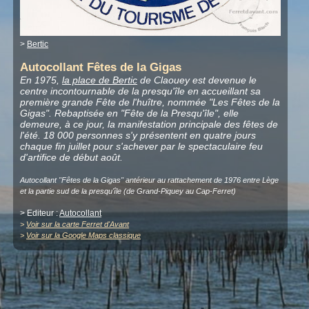
>
Bertic
Autocollant Fêtes de la Gigas
En 1975,
la place de Bertic
de Claouey est devenue le
centre incontournable de la presqu'île en accueillant sa
première grande Fête de l'huître, nommée "Les Fêtes de la
Gigas". Rebaptisée en "Fête de la Presqu'île", elle
demeure, à ce jour, la manifestation principale des fêtes de
l'été. 18 000 personnes s'y présentent en quatre jours
chaque fin juillet pour s'achever par le spectaculaire feu
d'artifice de début août.
Autocollant "Fêtes de la Gigas" antérieur au rattachement de 1976 entre Lège
et la partie sud de la presqu'île (de Grand-Piquey au Cap-Ferret)
> Editeur :
Autocollant
>
Voir sur la carte Ferret d'Avant
>
Voir sur la Google Maps classique