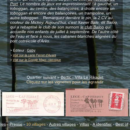
Port
. Le nombre de jeux est impressionnant : à gauche, un
toboggan, au centre, des balançoires, à droite encore un
toboggan et encore des balançoires, un trampoline, un
autre toboggan... Remarquez derrière le pin, la 2 CV au
couleur de Mickey. Aujourd'hui, c'est Xavier Bale, dit Baloo,
qui a rebaptisé le club de son surnom
le club Baloo
qui
accueille nos enfants de juillet à septembre. De l'autre côté
de l'eau et face à nous, les cabanes blanches alignées du
port ostréicole d'Arès.
> Editeur :
Gaby
>
Voir sur la carte Ferret d'Avant
>
Voir sur la Google Maps classique
Quartier suivant »
Bertic - Villa Le Rikadet
Cliquez sur les vignettes pour les agrandir
cles
-
Presse
-
10 villages
-
Autres villages
-
Villas
-
A identifier
-
Best of