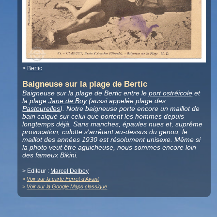
>
Bertic
Baigneuse sur la plage de Bertic
Baigneuse sur la plage de Bertic entre le
port ostréicole
et
la plage
Jane de Boy
(aussi appelée plage des
Pastourelles
). Notre baigneuse porte encore un maillot de
bain calqué sur celui que portent les hommes depuis
longtemps déjà. Sans manches, épaules nues et, suprême
provocation, culotte s'arrêtant au-dessus du genou; le
maillot des années 1930 est résolument unisexe. Même si
la photo veut être aguicheuse, nous sommes encore loin
des fameux Bikini.
> Editeur :
Marcel Delboy
>
Voir sur la carte Ferret d'Avant
>
Voir sur la Google Maps classique