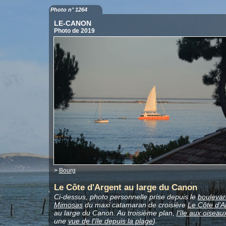
Photo n° 1264
LE-CANON
Photo de 2019
>
Bourg
Le Côte d'Argent au large du Canon
Ci-dessus, photo personnelle prise depuis le
boulevar
Mimosas
du maxi catamaran de croisière
Le Côte d'A
au large du Canon. Au troisième plan,
l'île aux oiseau
une
vue de l'île depuis la plage
).