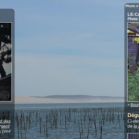
Photo n
LE-
Photo
>
Bour
Dégu
d des
Ci-de
rgent
de
la
x
(voir