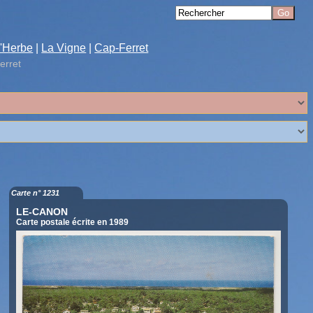
'Herbe
|
La Vigne
|
Cap-Ferret
erret
Carte n° 1231
LE-CANON
Carte postale écrite en 1989