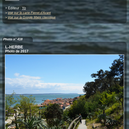
> Editeur :
Yo
>
Voir sur la carte Ferret d'Avant
>
Voir sur la Google Maps classique
Photo n° 418
L-HERBE
Photo de 2017