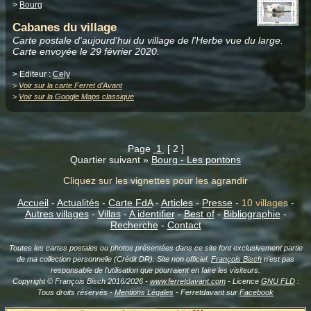
>
Bourg
Cabanes du village
Carte postale d'aujourd'hui du village de l'Herbe vue du large.
Carte envoyée le 29 février 2020.
> Editeur :
Cely
>
Voir sur la carte Ferret d'Avant
>
Voir sur la Google Maps classique
Page
1
[ 2 ]
Quartier suivant »
Bourg - Les pontons
Cliquez sur les vignettes pour les agrandir
Accueil
-
Actualités
-
Carte FdA
-
Articles
-
Presse
-
10 villages
-
Autres villages
-
Villas
-
A identifier
-
Best of
-
Bibliographie
-
Recherche
-
Contact
Toutes les cartes postales ou photos présentées dans ce site font exclusivement partie
de ma collection personnelle (Crédit DR). Site non officiel.
François Bisch
n'est pas
responsable de l'utilisation que pourraient en faire les visiteurs.
Copyright © François Bisch 2016/2026 -
www.ferretdavant.com
- Licence
GNU FLD
:
Tous droits réservés -
Mentions Légales
- Ferretdavant sur
Facebook