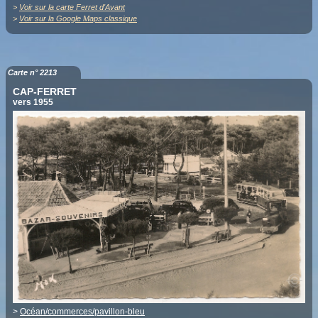
>
Voir sur la carte Ferret d'Avant
>
Voir sur la Google Maps classique
Carte n° 2213
CAP-FERRET
vers 1955
>
Océan/commerces/pavillon-bleu