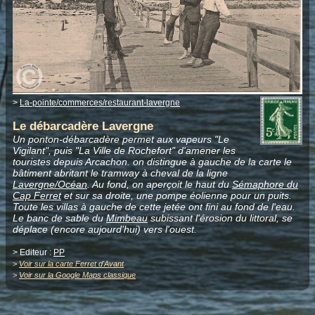
>
La-pointe/commerces/restaurant-lavergne
Le débarcadère Lavergne
Un ponton-débarcadère permet aux vapeurs "Le
Vigilant", puis "La Ville de Rochefort" d'amener les
touristes depuis Arcachon. on distingue à gauche de la carte le
bâtiment abritant le tramway à cheval de la ligne
Lavergne/Océan
. Au fond, on aperçoit le haut du
Sémaphore du
Cap Ferret
et sur sa droite, une pompe éolienne pour un puits.
Toute les villas à gauche de cette jetée ont fini au fond de l'eau.
Le banc de sable du
Mimbeau
subissant l'érosion du littoral, se
déplace (encore aujourd'hui) vers l'ouest.
> Editeur :
PP
>
Voir sur la carte Ferret d'Avant
>
Voir sur la Google Maps classique