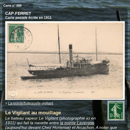
Carte n° 586
CAP-FERRET
Carte postale écrite en 1911
>
La-pointe/bateaux/le-vigilant
Le Vigilant au mouillage
Le bateau vapeur Le Vigilant (photographié ici en
1911) qui fait la navette entre
la pointe Lavergne
(aujourd'hui devant Chez Hortense) et Arcachon. A noter que