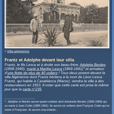
>
Villa-algerienne
Frantz et Adolphe devant leur villa
Frantz, le fils Lesca et à droite son beau-frère,
Adolphe Bordes
(1858-1940),
marié à Marthe Lesca
(1869-1941)* et armateur
d'
une flotte de plus de 40 voiliers
! Tous deux posent devant la
villa Algérienne dont Frantz héritera à la mort de Léon Lesca.
Frantz, qui habite à Casablanca (Maroc), vendra la villa à des
restaurateurs en 1953. A noter que cette carte est prise le même
jour que la
carte n°235
.
____________________
* : Adolphe et Marthe auront quatre enfants dont Antoinette Bordes (1895-1969) qui
se marie à Jean Cottin (1885-1961). Ils auront six enfants dont François Cottin qui se
marie à Françoise. Ils auront cinq enfants...