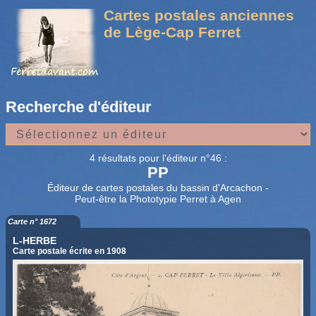
Cartes postales anciennes
de Lège-Cap Ferret
Recherche d'éditeur
4 résultats pour l'éditeur n°46 :
PP
Éditeur de cartes postales du bassin d'Arcachon -
Peut-être la Phototypie Perret à Agen
Carte n° 1672
L-HERBE
Carte postale écrite en 1908