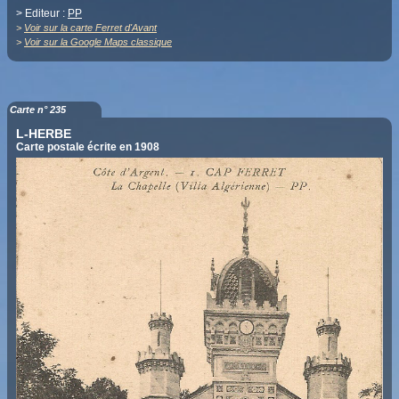
> Editeur :
PP
>
Voir sur la carte Ferret d'Avant
>
Voir sur la Google Maps classique
Carte n° 235
L-HERBE
Carte postale écrite en 1908