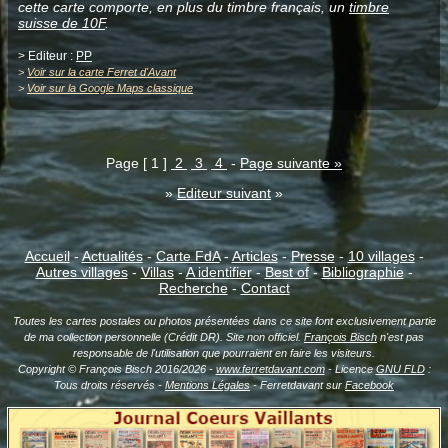
cette carte comporte, en plus du timbre français, un
timbre
suisse de 10F
.
> Editeur :
PP
>
Voir sur la carte Ferret d'Avant
>
Voir sur la Google Maps classique
Page [ 1 ]
2
3
4
-
Page suivante »
»
Editeur suivant
»
Accueil
-
Actualités
-
Carte FdA
-
Articles
-
Presse
-
10 villages
-
Autres villages
-
Villas
-
A identifier
-
Best of
-
Bibliographie
-
Recherche
-
Contact
Toutes les cartes postales ou photos présentées dans ce site font exclusivement partie
de ma collection personnelle (Crédit DR). Site non officiel.
François Bisch
n'est pas
responsable de l'utilisation que pourraient en faire les visiteurs.
Copyright © François Bisch 2016/2026 -
www.ferretdavant.com
- Licence
GNU FLD
:
Tous droits réservés -
Mentions Légales
- Ferretdavant sur
Facebook