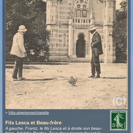
>
Villa-algerienne/chapelle
Fils Lesca et Beau-frère
A gauche, Frantz, le fils Lesca et à droite son beau-
frère, Adolphe Bordes. Tous deux posent devant la