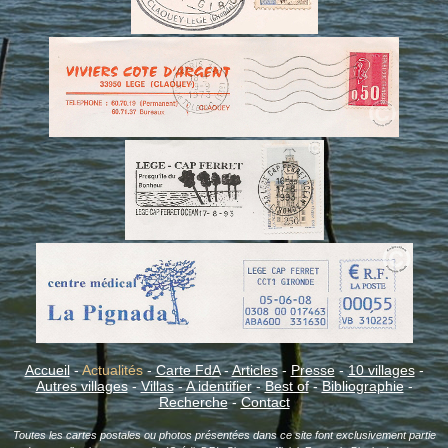
Accueil
-
Actualités
-
Carte FdA
-
Articles
-
Presse
-
10 villages
-
Autres villages
-
Villas
-
A identifier
-
Best of
-
Bibliographie
-
Recherche
-
Contact
Toutes les cartes postales ou photos présentées dans ce site font exclusivement partie