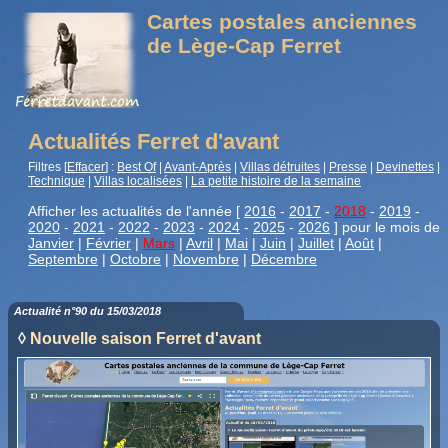
Cartes postales anciennes
de Lège-Cap Ferret
Actualités Ferret d'avant
Filtres [
Effacer
] :
Best Of
|
Avant-Après
|
Villas détruites
|
Presse
|
Devinettes
|
Technique
|
Villas localisées
|
La petite histoire de la semaine
Afficher les actualités de l'année [
2016
-
2017
-
2018
-
2019
-
2020
-
2021
-
2022
-
2023
-
2024
-
2025
-
2026
] pour le mois de
Janvier
|
Février
|
Mars
|
Avril
|
Mai
|
Juin
|
Juillet
|
Août
|
Septembre
|
Octobre
|
Novembre
|
Décembre
Actualité n°90 du 15/03/2018
◊
Nouvelle saison Ferret d'avant